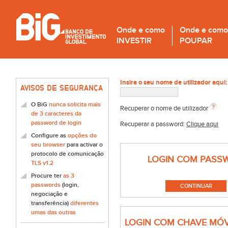
Onde e como
Onde e como
INVESTIR
POUPAR
Insira o seu nome de utilizador aqui:
AVISOS DE SEGURANÇA
O BiG
nunca solicita mais
Recuperar o nome de utilizador
de 3 caracteres da
password de login
Recuperar a password:
Clique aqui
Configure as
opções do
seu browser
para activar o
protocolo de comunicação
LOGIN COM PASS
TLS v1.2
Procure ter
as 3
passwords
(login,
negociação e
transferência)
diferentes
umas das outras
LOGIN COM CHAVE MÓV