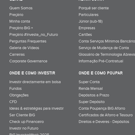
Quem Somos
Porquê ser cliente
Preçário
Particulares
Minha conta
Júnior (sub-18)
Preçário BiG +
Empresas
Preçário #Investe_no_Futuro
Cartões
Perguntas Frequentes
Conta Serviços Mínimos Bancário
Galeria de Vídeos
Serviço de Mudança de Conta
Carreiras
Glossário de Terminologia Abrevi
Corporate Governance
Informação Pré-Contratual
ONDE E COMO INVESTIR
ONDE E COMO POUPAR
Investir directamente em bolsa
Super Conta
Fundos
Renda Mensal
Obrigações
Depósitos a Prazo
CFD
Super Depósito
Ideias & estratégias para investir
Conta Poupança BiG Aforro
Ser Cliente BiG
Certificados de Aforro e Tesouro
Check up Financeiro
Direitos e Deveres - Depósitos
Investir no Futuro