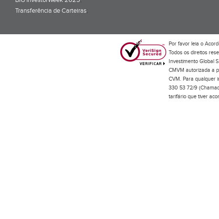
BiG InvestorWeek 2025
;
Transferência de Carteiras
;
Por favor leia o
Acord
Todos os direitos res
Investimento Global S
CMVM autorizada a pr
CVM. Para qualquer in
330 53 72/9 (Chamada
tarifário que tiver a