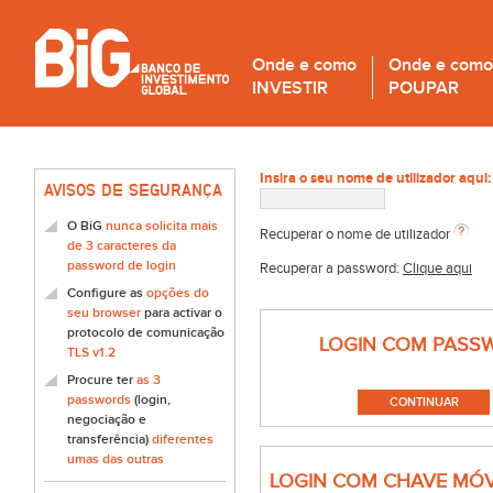
Onde e como
Onde e como
INVESTIR
POUPAR
Insira o seu nome de utilizador aqui:
AVISOS DE SEGURANÇA
O BiG
nunca solicita mais
Recuperar o nome de utilizador
de 3 caracteres da
password de login
Recuperar a password:
Clique aqui
Configure as
opções do
seu browser
para activar o
protocolo de comunicação
LOGIN COM PASS
TLS v1.2
Procure ter
as 3
passwords
(login,
negociação e
transferência)
diferentes
umas das outras
LOGIN COM CHAVE MÓV