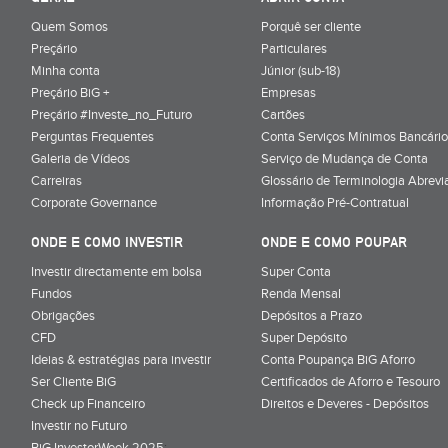
Quem Somos
Porquê ser cliente
Preçário
Particulares
Minha conta
Júnior (sub-18)
Preçário BiG +
Empresas
Preçário #Investe_no_Futuro
Cartões
Perguntas Frequentes
Conta Serviços Mínimos Bancário
Galeria de Vídeos
Serviço de Mudança de Conta
Carreiras
Glossário de Terminologia Abrevi
Corporate Governance
Informação Pré-Contratual
ONDE E COMO INVESTIR
ONDE E COMO POUPAR
Investir directamente em bolsa
Super Conta
Fundos
Renda Mensal
Obrigações
Depósitos a Prazo
CFD
Super Depósito
Ideias & estratégias para investir
Conta Poupança BiG Aforro
Ser Cliente BiG
Certificados de Aforro e Tesouro
Check up Financeiro
Direitos e Deveres - Depósitos
Investir no Futuro