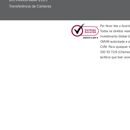
BiG InvestorWeek 2025
;
Transferência de Carteiras
;
Por favor leia o
Acord
Todos os direitos res
Investimento Global S
CMVM autorizada a pr
CVM. Para qualquer in
330 53 72/9 (Chamada
tarifário que tiver a