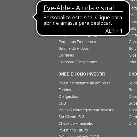
Quem Somos
Porq
Preçário
Part
Minha conta
Júnio
Preçário BiG +
Emp
Preçário #Investe_no_Futuro
Cart
Perguntas Frequentes
Cont
Galeria de Vídeos
Serv
Carreiras
Glos
Corporate Governance
Info
ONDE E COMO INVESTIR
OND
Investir directamente em bolsa
Supe
Fundos
Rend
Obrigações
Depó
CFD
Supe
Ideias & estratégias para investir
Cont
Ser Cliente BiG
Cert
Check up Financeiro
Dire
Investir no Futuro