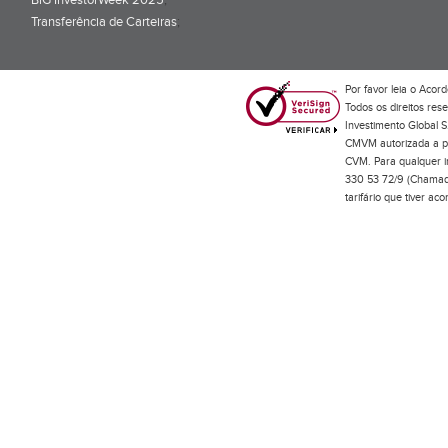
BiG InvestorWeek 2025
;
Transferência de Carteiras
;
Por favor leia o
Acord
Todos os direitos res
Investimento Global S
CMVM autorizada a pr
CVM. Para qualquer in
330 53 72/9 (Chamada
tarifário que tiver a