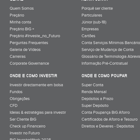
Quem Somos
Porquê ser cliente
Preçário
Particulares
Minha conta
Júnior (sub-18)
Preçário BiG +
Empresas
Preçário #Investe_no_Futuro
Cartões
Perguntas Frequentes
Conta Serviços Mínimos Bancário
Galeria de Vídeos
Serviço de Mudança de Conta
Carreiras
Glossário de Terminologia Abrevi
Corporate Governance
Informação Pré-Contratual
ONDE E COMO INVESTIR
ONDE E COMO POUPAR
Investir directamente em bolsa
Super Conta
Fundos
Renda Mensal
Obrigações
Depósitos a Prazo
CFD
Super Depósito
Ideias & estratégias para investir
Conta Poupança BiG Aforro
Ser Cliente BiG
Certificados de Aforro e Tesouro
Check up Financeiro
Direitos e Deveres - Depósitos
Investir no Futuro