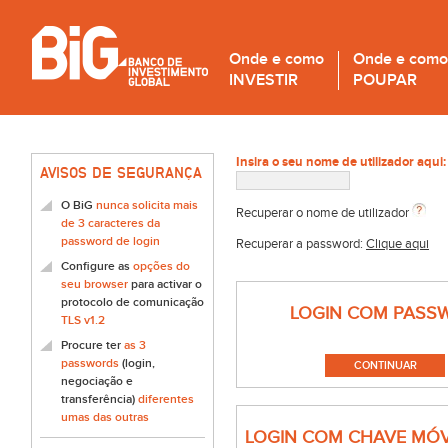
Onde e como
Onde e como
INVESTIR
POUPAR
Insira o seu nome de utilizador aqui:
AVISOS DE SEGURANÇA
O BiG
nunca solicita mais
Recuperar o nome de utilizador
de 3 caracteres da
password de login
Recuperar a password:
Clique aqui
Configure as
opções do
seu browser
para activar o
protocolo de comunicação
LOGIN COM PASS
TLS v1.2
Procure ter
as 3
passwords
(login,
negociação e
transferência)
diferentes
umas das outras
LOGIN COM CHAVE MÓV