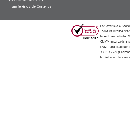
BiG InvestorWeek 2025
;
Transferência de Carteiras
;
Por favor leia o
Acord
Todos os direitos res
Investimento Global S
CMVM autorizada a pr
CVM. Para qualquer in
330 53 72/9 (Chamada
tarifário que tiver a