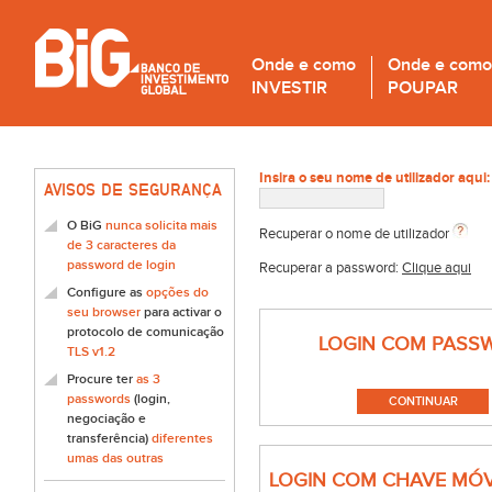
Onde e como
Onde e como
INVESTIR
POUPAR
Insira o seu nome de utilizador aqui:
AVISOS DE SEGURANÇA
O BiG
nunca solicita mais
Recuperar o nome de utilizador
de 3 caracteres da
password de login
Recuperar a password:
Clique aqui
Configure as
opções do
seu browser
para activar o
protocolo de comunicação
LOGIN COM PASS
TLS v1.2
Procure ter
as 3
passwords
(login,
negociação e
transferência)
diferentes
umas das outras
LOGIN COM CHAVE MÓV