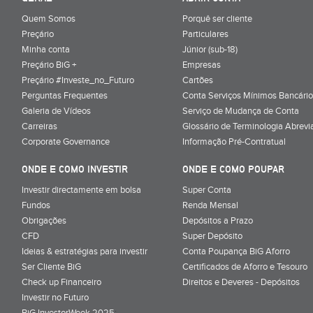
Quem Somos
Porquê ser cliente
Preçário
Particulares
Minha conta
Júnior (sub-18)
Preçário BiG +
Empresas
Preçário #Investe_no_Futuro
Cartões
Perguntas Frequentes
Conta Serviços Mínimos Bancário
Galeria de Vídeos
Serviço de Mudança de Conta
Carreiras
Glossário de Terminologia Abrevi
Corporate Governance
Informação Pré-Contratual
ONDE E COMO INVESTIR
ONDE E COMO POUPAR
Investir directamente em bolsa
Super Conta
Fundos
Renda Mensal
Obrigações
Depósitos a Prazo
CFD
Super Depósito
Ideias & estratégias para investir
Conta Poupança BiG Aforro
Ser Cliente BiG
Certificados de Aforro e Tesouro
Check up Financeiro
Direitos e Deveres - Depósitos
Investir no Futuro