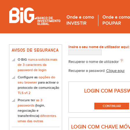
Onde e como
Onde e como
INVESTIR
POUPAR
Insira o seu nome de utilizador aqui:
AVISOS DE SEGURANÇA
O BiG
nunca solicita mais
Recuperar o nome de utilizador
de 3 caracteres da
password de login
Recuperar a password:
Clique aqui
Configure as
opções do
seu browser
para activar o
protocolo de comunicação
LOGIN COM PASS
TLS v1.2
Procure ter
as 3
passwords
(login,
negociação e
transferência)
diferentes
umas das outras
LOGIN COM CHAVE MÓV