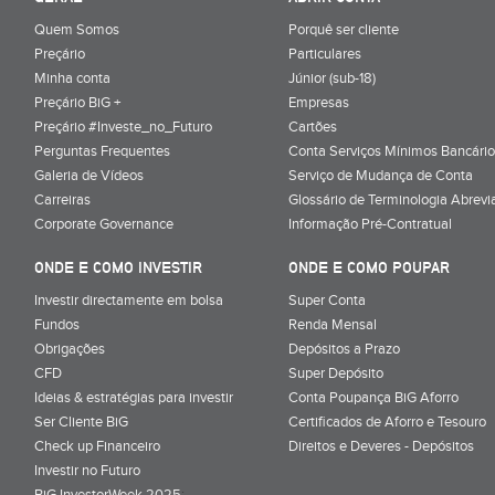
Quem Somos
Porquê ser cliente
Preçário
Particulares
Minha conta
Júnior (sub-18)
Preçário BiG +
Empresas
Preçário #Investe_no_Futuro
Cartões
Perguntas Frequentes
Conta Serviços Mínimos Bancário
Galeria de Vídeos
Serviço de Mudança de Conta
Carreiras
Glossário de Terminologia Abrevi
Corporate Governance
Informação Pré-Contratual
ONDE E COMO INVESTIR
ONDE E COMO POUPAR
Investir directamente em bolsa
Super Conta
Fundos
Renda Mensal
Obrigações
Depósitos a Prazo
CFD
Super Depósito
Ideias & estratégias para investir
Conta Poupança BiG Aforro
Ser Cliente BiG
Certificados de Aforro e Tesouro
Check up Financeiro
Direitos e Deveres - Depósitos
Investir no Futuro