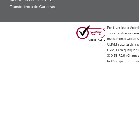
BiG InvestorWeek 2025
;
Transferência de Carteiras
;
Por favor leia o
Acord
Todos os direitos res
Investimento Global S
CMVM autorizada a pr
CVM. Para qualquer in
330 53 72/9 (Chamada
tarifário que tiver a