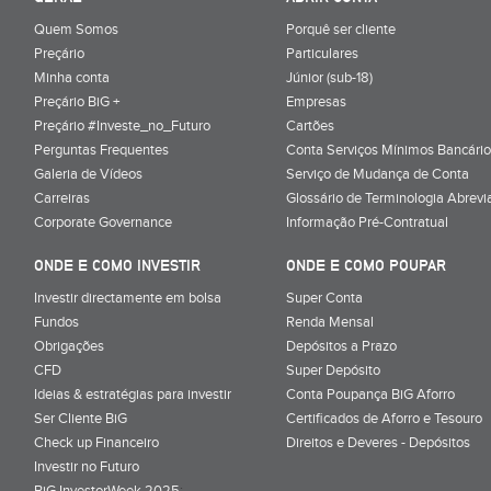
Quem Somos
Porquê ser cliente
Preçário
Particulares
Minha conta
Júnior (sub-18)
Preçário BiG +
Empresas
Preçário #Investe_no_Futuro
Cartões
Perguntas Frequentes
Conta Serviços Mínimos Bancário
Galeria de Vídeos
Serviço de Mudança de Conta
Carreiras
Glossário de Terminologia Abrevi
Corporate Governance
Informação Pré-Contratual
ONDE E COMO INVESTIR
ONDE E COMO POUPAR
Investir directamente em bolsa
Super Conta
Fundos
Renda Mensal
Obrigações
Depósitos a Prazo
CFD
Super Depósito
Ideias & estratégias para investir
Conta Poupança BiG Aforro
Ser Cliente BiG
Certificados de Aforro e Tesouro
Check up Financeiro
Direitos e Deveres - Depósitos
Investir no Futuro