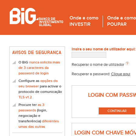
Onde e como
Onde e como
INVESTIR
POUPAR
Insira o seu nome de utilizador aqui:
AVISOS DE SEGURANÇA
O BiG
nunca solicita mais
Recuperar o nome de utilizador
de 3 caracteres da
password de login
Recuperar a password:
Clique aqui
Configure as
opções do
seu browser
para activar o
protocolo de comunicação
LOGIN COM PASS
TLS v1.2
Procure ter
as 3
passwords
(login,
negociação e
transferência)
diferentes
umas das outras
LOGIN COM CHAVE MÓV