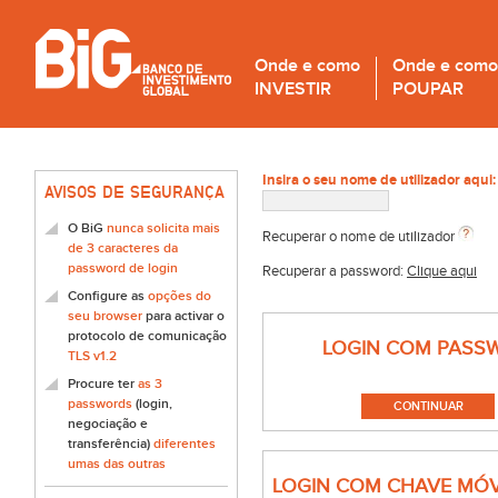
Onde e como
Onde e como
INVESTIR
POUPAR
Insira o seu nome de utilizador aqui:
AVISOS DE SEGURANÇA
O BiG
nunca solicita mais
Recuperar o nome de utilizador
de 3 caracteres da
password de login
Recuperar a password:
Clique aqui
Configure as
opções do
seu browser
para activar o
protocolo de comunicação
LOGIN COM PASS
TLS v1.2
Procure ter
as 3
passwords
(login,
negociação e
transferência)
diferentes
umas das outras
LOGIN COM CHAVE MÓV