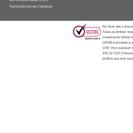
BiG InvestorWeek 2025
;
Transferência de Carteiras
;
Por favor leia o
Acord
Todos os direitos res
Investimento Global S
CMVM autorizada a pr
CVM. Para qualquer in
330 53 72/9 (Chamada
tarifário que tiver a