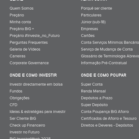
Quem Somos
Porquê ser cliente
Preçário
Particulares
Minha conta
Júnior (sub-18)
Preçário BiG +
Empresas
Preçário #Investe_no_Futuro
Cartões
Perguntas Frequentes
Conta Serviços Mínimos Bancário
Galeria de Vídeos
Serviço de Mudança de Conta
Carreiras
Glossário de Terminologia Abrevi
Corporate Governance
Informação Pré-Contratual
ONDE E COMO INVESTIR
ONDE E COMO POUPAR
Investir directamente em bolsa
Super Conta
Fundos
Renda Mensal
Obrigações
Depósitos a Prazo
CFD
Super Depósito
Ideias & estratégias para investir
Conta Poupança BiG Aforro
Ser Cliente BiG
Certificados de Aforro e Tesouro
Check up Financeiro
Direitos e Deveres - Depósitos
Investir no Futuro