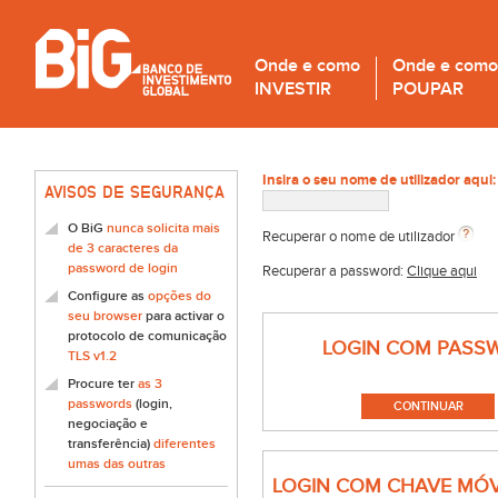
Onde e como
Onde e como
INVESTIR
POUPAR
Insira o seu nome de utilizador aqui:
AVISOS DE SEGURANÇA
O BiG
nunca solicita mais
Recuperar o nome de utilizador
de 3 caracteres da
password de login
Recuperar a password:
Clique aqui
Configure as
opções do
seu browser
para activar o
protocolo de comunicação
LOGIN COM PASS
TLS v1.2
Procure ter
as 3
passwords
(login,
negociação e
transferência)
diferentes
umas das outras
LOGIN COM CHAVE MÓV