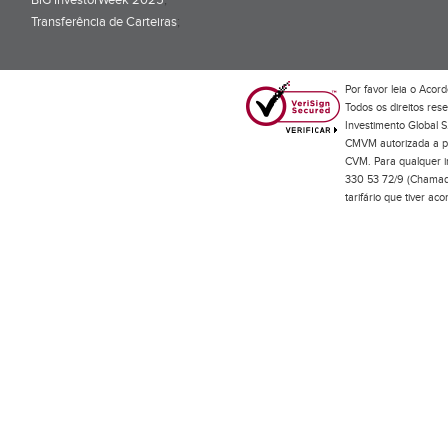
BiG InvestorWeek 2025
;
Transferência de Carteiras
;
Por favor leia o
Acord
Todos os direitos res
Investimento Global S
CMVM autorizada a pr
CVM. Para qualquer in
330 53 72/9 (Chamada
tarifário que tiver a