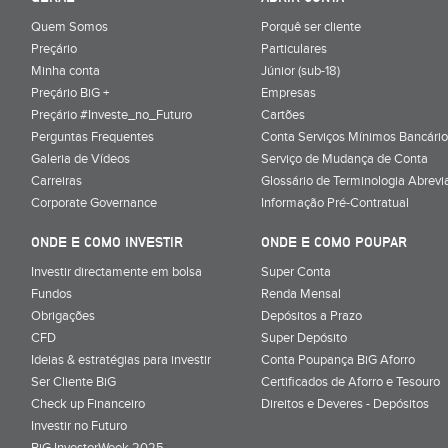
Quem Somos
Porquê ser cliente
Preçário
Particulares
Minha conta
Júnior (sub-18)
Preçário BiG +
Empresas
Preçário #Investe_no_Futuro
Cartões
Perguntas Frequentes
Conta Serviços Mínimos Bancário
Galeria de Vídeos
Serviço de Mudança de Conta
Carreiras
Glossário de Terminologia Abrevi
Corporate Governance
Informação Pré-Contratual
ONDE E COMO INVESTIR
ONDE E COMO POUPAR
Investir directamente em bolsa
Super Conta
Fundos
Renda Mensal
Obrigações
Depósitos a Prazo
CFD
Super Depósito
Ideias & estratégias para investir
Conta Poupança BiG Aforro
Ser Cliente BiG
Certificados de Aforro e Tesouro
Check up Financeiro
Direitos e Deveres - Depósitos
Investir no Futuro