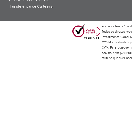
BiG InvestorWeek 2025
;
Transferência de Carteiras
;
Por favor leia o
Acord
Todos os direitos res
Investimento Global S
CMVM autorizada a pr
CVM. Para qualquer in
330 53 72/9 (Chamada
tarifário que tiver a