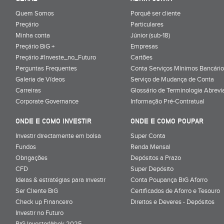
Quem Somos
Porquê ser cliente
Preçário
Particulares
Minha conta
Júnior (sub-18)
Preçário BiG +
Empresas
Preçário #Investe_no_Futuro
Cartões
Perguntas Frequentes
Conta Serviços Mínimos Bancário
Galeria de Vídeos
Serviço de Mudança de Conta
Carreiras
Glossário de Terminologia Abrevi
Corporate Governance
Informação Pré-Contratual
ONDE E COMO INVESTIR
ONDE E COMO POUPAR
Investir directamente em bolsa
Super Conta
Fundos
Renda Mensal
Obrigações
Depósitos a Prazo
CFD
Super Depósito
Ideias & estratégias para investir
Conta Poupança BiG Aforro
Ser Cliente BiG
Certificados de Aforro e Tesouro
Check up Financeiro
Direitos e Deveres - Depósitos
Investir no Futuro