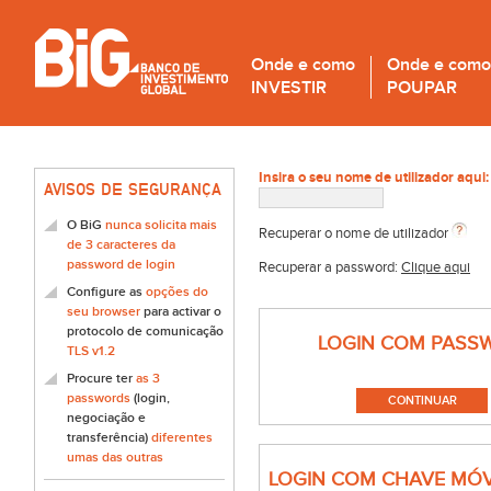
Onde e como
Onde e como
INVESTIR
POUPAR
Insira o seu nome de utilizador aqui:
AVISOS DE SEGURANÇA
O BiG
nunca solicita mais
Recuperar o nome de utilizador
de 3 caracteres da
password de login
Recuperar a password:
Clique aqui
Configure as
opções do
seu browser
para activar o
protocolo de comunicação
LOGIN COM PASS
TLS v1.2
Procure ter
as 3
passwords
(login,
negociação e
transferência)
diferentes
umas das outras
LOGIN COM CHAVE MÓV