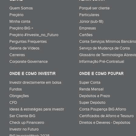
Quem Somos
Porquê ser cliente
Preçário
Particulares
Minha conta
Júnior (sub-18)
Preçário BiG +
Empresas
Preçário #Investe_no_Futuro
Cartões
Perguntas Frequentes
Conta Serviços Mínimos Bancário
Galeria de Vídeos
Serviço de Mudança de Conta
Carreiras
Glossário de Terminologia Abrevi
Corporate Governance
Informação Pré-Contratual
ONDE E COMO INVESTIR
ONDE E COMO POUPAR
Investir directamente em bolsa
Super Conta
Fundos
Renda Mensal
Obrigações
Depósitos a Prazo
CFD
Super Depósito
Ideias & estratégias para investir
Conta Poupança BiG Aforro
Ser Cliente BiG
Certificados de Aforro e Tesouro
Check up Financeiro
Direitos e Deveres - Depósitos
Investir no Futuro