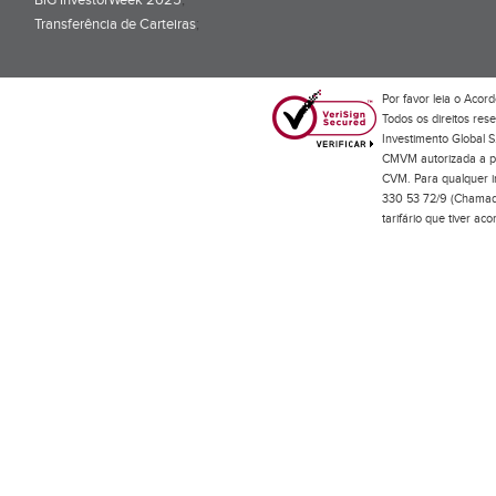
BiG InvestorWeek 2025
;
Transferência de Carteiras
;
Por favor leia o
Acord
Todos os direitos res
Investimento Global S
CMVM autorizada a pr
CVM. Para qualquer in
330 53 72/9 (Chamada
tarifário que tiver a