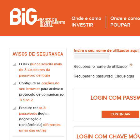
Onde e como
Onde e como
INVESTIR
POUPAR
Insira o seu nome de utilizador aqui:
AVISOS DE SEGURANÇA
O BiG
nunca solicita mais
Recuperar o nome de utilizador
de 3 caracteres da
password de login
Recuperar a password:
Clique aqui
Configure as
opções do
seu browser
para activar o
protocolo de comunicação
LOGIN COM PASS
TLS v1.2
Procure ter
as 3
passwords
(login,
negociação e
transferência)
diferentes
umas das outras
LOGIN COM CHAVE MÓV