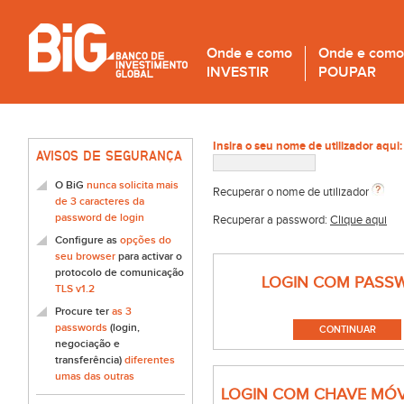
Onde e como
Onde e como
INVESTIR
POUPAR
Insira o seu nome de utilizador aqui:
AVISOS DE SEGURANÇA
O BiG
nunca solicita mais
Recuperar o nome de utilizador
de 3 caracteres da
password de login
Recuperar a password:
Clique aqui
Configure as
opções do
seu browser
para activar o
protocolo de comunicação
LOGIN COM PASS
TLS v1.2
Procure ter
as 3
passwords
(login,
negociação e
transferência)
diferentes
umas das outras
LOGIN COM CHAVE MÓV