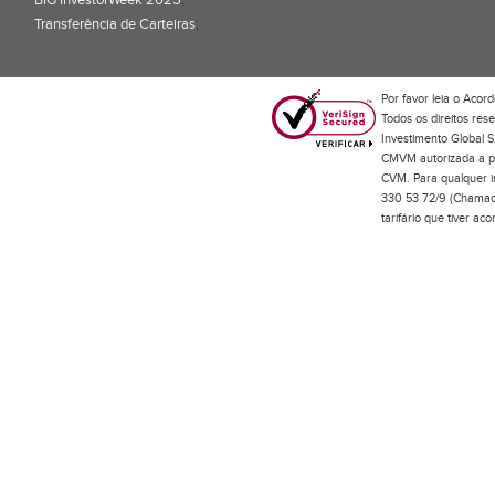
BiG InvestorWeek 2025
;
Transferência de Carteiras
;
Por favor leia o
Acord
Todos os direitos res
Investimento Global S
CMVM autorizada a pr
CVM. Para qualquer in
330 53 72/9 (Chamada
tarifário que tiver a