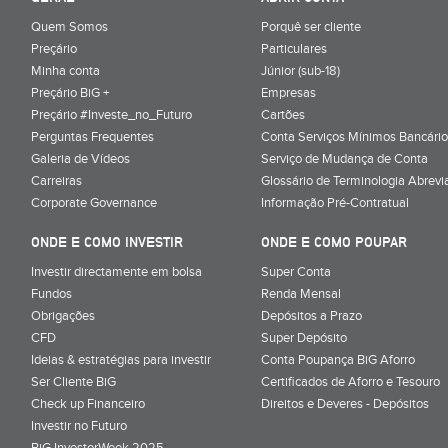
Quem Somos
Porquê ser cliente
Preçário
Particulares
Minha conta
Júnior (sub-18)
Preçário BiG +
Empresas
Preçário #Investe_no_Futuro
Cartões
Perguntas Frequentes
Conta Serviços Mínimos Bancário
Galeria de Vídeos
Serviço de Mudança de Conta
Carreiras
Glossário de Terminologia Abrevi
Corporate Governance
Informação Pré-Contratual
ONDE E COMO INVESTIR
ONDE E COMO POUPAR
Investir directamente em bolsa
Super Conta
Fundos
Renda Mensal
Obrigações
Depósitos a Prazo
CFD
Super Depósito
Ideias & estratégias para investir
Conta Poupança BiG Aforro
Ser Cliente BiG
Certificados de Aforro e Tesouro
Check up Financeiro
Direitos e Deveres - Depósitos
Investir no Futuro