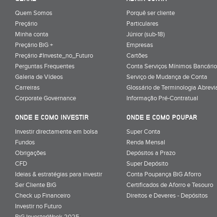
Quem Somos
Porquê ser cliente
Preçário
Particulares
Minha conta
Júnior (sub-18)
Preçário BiG +
Empresas
Preçário #Investe_no_Futuro
Cartões
Perguntas Frequentes
Conta Serviços Mínimos Bancário
Galeria de Vídeos
Serviço de Mudança de Conta
Carreiras
Glossário de Terminologia Abrevi
Corporate Governance
Informação Pré-Contratual
ONDE E COMO INVESTIR
ONDE E COMO POUPAR
Investir directamente em bolsa
Super Conta
Fundos
Renda Mensal
Obrigações
Depósitos a Prazo
CFD
Super Depósito
Ideias & estratégias para investir
Conta Poupança BiG Aforro
Ser Cliente BiG
Certificados de Aforro e Tesouro
Check up Financeiro
Direitos e Deveres - Depósitos
Investir no Futuro