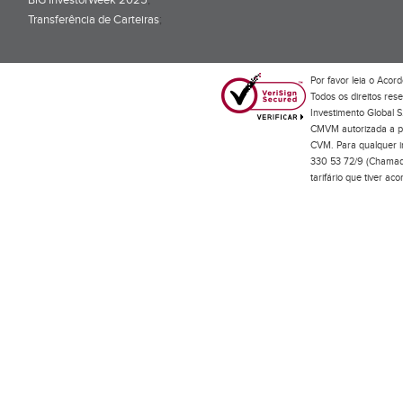
BiG InvestorWeek 2025
;
Transferência de Carteiras
;
Por favor leia o
Acord
Todos os direitos res
Investimento Global S
CMVM autorizada a pr
CVM. Para qualquer in
330 53 72/9 (Chamada
tarifário que tiver a