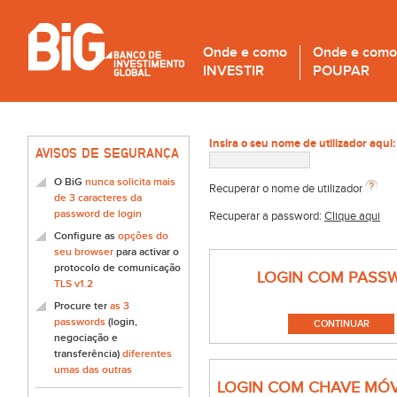
Onde e como
Onde e como
INVESTIR
POUPAR
Insira o seu nome de utilizador aqui:
AVISOS DE SEGURANÇA
O BiG
nunca solicita mais
Recuperar o nome de utilizador
de 3 caracteres da
password de login
Recuperar a password:
Clique aqui
Configure as
opções do
seu browser
para activar o
protocolo de comunicação
LOGIN COM PASS
TLS v1.2
Procure ter
as 3
passwords
(login,
negociação e
transferência)
diferentes
umas das outras
LOGIN COM CHAVE MÓV