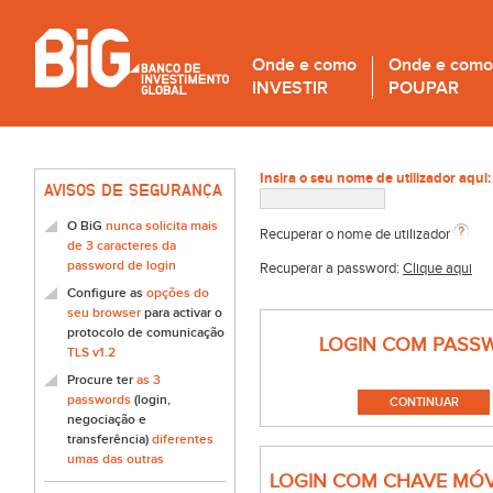
Onde e como
Onde e como
INVESTIR
POUPAR
Insira o seu nome de utilizador aqui:
AVISOS DE SEGURANÇA
O BiG
nunca solicita mais
Recuperar o nome de utilizador
de 3 caracteres da
password de login
Recuperar a password:
Clique aqui
Configure as
opções do
seu browser
para activar o
protocolo de comunicação
LOGIN COM PASS
TLS v1.2
Procure ter
as 3
passwords
(login,
negociação e
transferência)
diferentes
umas das outras
LOGIN COM CHAVE MÓV