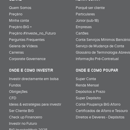
Quem Somos
Porquê ser cliente
Preçário
Particulares
Minha conta
Júnior (sub-18)
Preçário BiG +
Empresas
Preçário #Investe_no_Futuro
Cartões
Perguntas Frequentes
Conta Serviços Mínimos Bancário
Galeria de Vídeos
Serviço de Mudança de Conta
Carreiras
Glossário de Terminologia Abrevi
Corporate Governance
Informação Pré-Contratual
ONDE E COMO INVESTIR
ONDE E COMO POUPAR
Investir directamente em bolsa
Super Conta
Fundos
Renda Mensal
Obrigações
Depósitos a Prazo
CFD
Super Depósito
Ideias & estratégias para investir
Conta Poupança BiG Aforro
Ser Cliente BiG
Certificados de Aforro e Tesouro
Check up Financeiro
Direitos e Deveres - Depósitos
Investir no Futuro