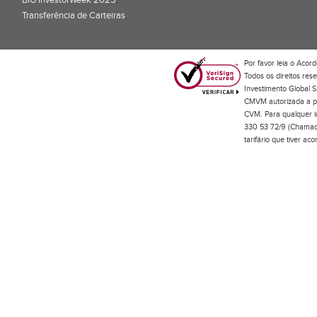
BiG InvestorWeek 2025
;
Transferência de Carteiras
;
Por favor leia o
Acord
Todos os direitos res
Investimento Global S
CMVM autorizada a pr
CVM. Para qualquer in
330 53 72/9 (Chamada
tarifário que tiver a