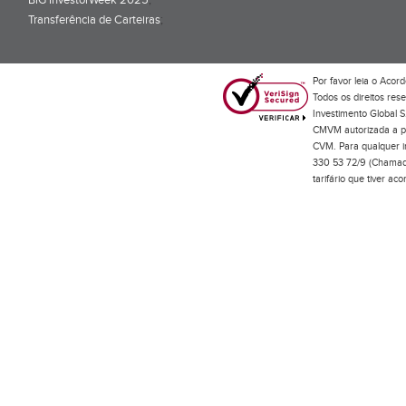
BiG InvestorWeek 2025
;
Transferência de Carteiras
;
Por favor leia o
Acord
Todos os direitos res
Investimento Global S
CMVM autorizada a pr
CVM. Para qualquer in
330 53 72/9 (Chamada
tarifário que tiver a