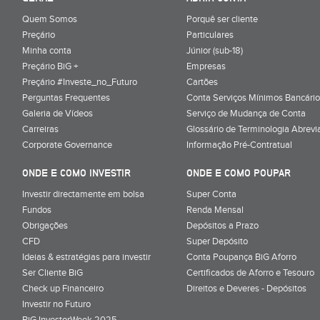
Quem Somos
Porquê ser cliente
Preçário
Particulares
Minha conta
Júnior (sub-18)
Preçário BiG +
Empresas
Preçário #Investe_no_Futuro
Cartões
Perguntas Frequentes
Conta Serviços Mínimos Bancário
Galeria de Vídeos
Serviço de Mudança de Conta
Carreiras
Glossário de Terminologia Abrevi
Corporate Governance
Informação Pré-Contratual
ONDE E COMO INVESTIR
ONDE E COMO POUPAR
Investir directamente em bolsa
Super Conta
Fundos
Renda Mensal
Obrigações
Depósitos a Prazo
CFD
Super Depósito
Ideias & estratégias para investir
Conta Poupança BiG Aforro
Ser Cliente BiG
Certificados de Aforro e Tesouro
Check up Financeiro
Direitos e Deveres - Depósitos
Investir no Futuro