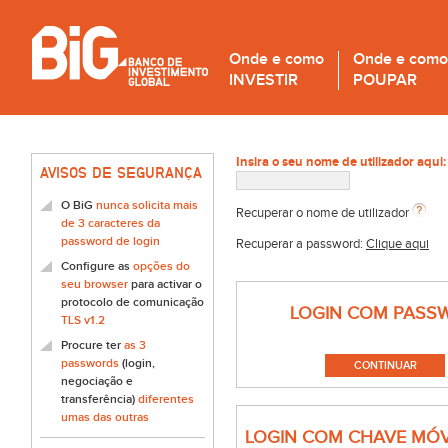
Onde e como
Onde e como
INVESTIR
POUPAR
Insira o seu nome de utilizador aqui:
AVISOS DE SEGURANÇA
O BiG
nunca solicita mais
Recuperar o nome de utilizador
de 3 caracteres da
password de login
Recuperar a password:
Clique aqui
Configure as
opções do
seu browser
para activar o
protocolo de comunicação
LOGIN COM PASS
TLS v1.2
Procure ter
as 3
passwords
(login,
negociação e
transferência)
diferentes
umas das outras
LOGIN COM CHAVE MÓV