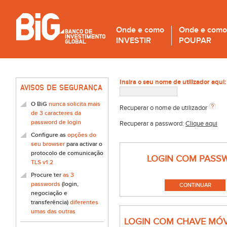
Onde e como
Onde e como
INVESTIR
POUPAR
Insira o seu nome de utilizador aqui:
AVISOS DE SEGURANÇA
O BiG
nunca solicita mais
Recuperar o nome de utilizador
de 3 caracteres da
password de login
Recuperar a password:
Clique aqui
Configure as
opções do
seu browser
para activar o
protocolo de comunicação
LOGIN COM PASS
TLS v1.2
Procure ter
as 3
passwords
(login,
negociação e
transferência)
diferentes
umas das outras
LOGIN COM CHAVE MÓV