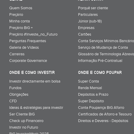
Quem Somos
Porquê ser cliente
Preçário
Particulares
Minha conta
Júnior (sub-18)
Preçário BiG +
Empresas
Preçário #Investe_no_Futuro
Cartões
Perguntas Frequentes
Conta Serviços Mínimos Bancário
Galeria de Vídeos
Serviço de Mudança de Conta
Carreiras
Glossário de Terminologia Abrevi
Corporate Governance
Informação Pré-Contratual
ONDE E COMO INVESTIR
ONDE E COMO POUPAR
Investir directamente em bolsa
Super Conta
Fundos
Renda Mensal
Obrigações
Depósitos a Prazo
CFD
Super Depósito
Ideias & estratégias para investir
Conta Poupança BiG Aforro
Ser Cliente BiG
Certificados de Aforro e Tesouro
Check up Financeiro
Direitos e Deveres - Depósitos
Investir no Futuro