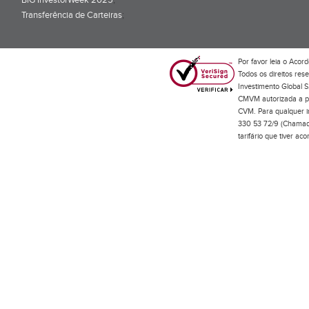
BiG InvestorWeek 2025
;
Transferência de Carteiras
;
Por favor leia o
Acord
Todos os direitos res
Investimento Global S
CMVM autorizada a pr
CVM. Para qualquer in
330 53 72/9 (Chamada
tarifário que tiver a