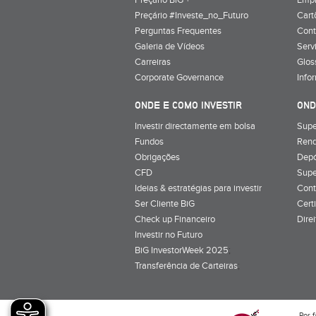
Preçário BiG +
Emp
Preçário #Investe_no_Futuro
Cart
Perguntas Frequentes
Cont
Galeria de Vídeos
Serv
Carreiras
Glos
Corporate Governance
Info
ONDE E COMO INVESTIR
OND
Investir directamente em bolsa
Supe
Fundos
Rend
Obrigações
Depó
CFD
Supe
Ideias & estratégias para investir
Cont
Ser Cliente BiG
Cert
Check up Financeiro
Dire
Investir no Futuro
BiG InvestorWeek 2025
;
Transferência de Carteiras
;
Por f