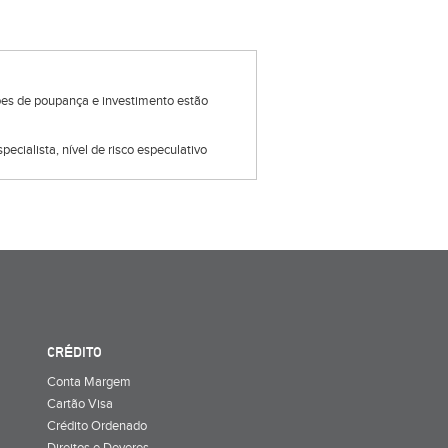
ções de poupança e investimento estão
pecialista, nível de risco especulativo
CRÉDITO
Conta Margem
Cartão Visa
Crédito Ordenado