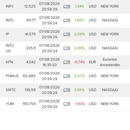
07/08/2026
INFY
12,525
CTR
1,34%
USD
NEW YORK
20:59:29
07/08/2026
INTC
101,77
CTR
1,96%
USD
NASDAQ
20:59:24
07/08/2026
IP
41,575
CTR
2,58%
USD
NEW YORK
20:59:29
INTU
07/08/2026
325,11
CTR
0,99%
USD
NASDAQ
US
20:59:24
07/08/2026
Euronext
KPN
4,042
CTR
-0,74%
EUR
16:35:03
Amesterdão
07/08/2026
PHMUS
132,885
CTR
2,57%
USD
NEW YORK
20:59:29
07/08/2026
SMTC
139,58
CTR
3,56%
USD
NASDAQ
20:59:24
07/08/2026
YUM
150,755
CTR
-1,00%
USD
NEW YORK
20:59:29