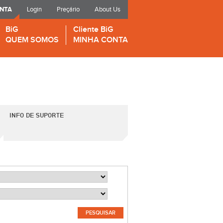
ONTA
Login
Preçário
About Us
BiG
Cliente BiG
QUEM SOMOS
MINHA CONTA
INFO DE SUPORTE