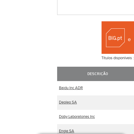
Títulos disponíveis 
DESCRIÇÃO
Baidu Inc ADR
Deoleo SA
Doby Laboratories Inc
Engie SA