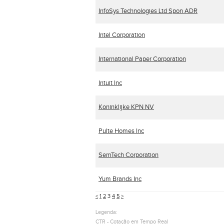
InfoSys Technologies Ltd Spon ADR
Intel Corporation
International Paper Corporation
Intuit Inc
Koninklijke KPN NV
Pulte Homes Inc
SemTech Corporation
Yum Brands Inc
<
1
2
3
4
5
>
Legenda:
CTR - Cotação em Tempo Real