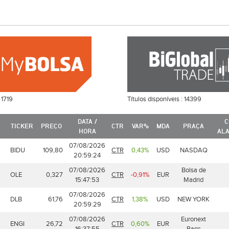
:
1719
Títulos disponíveis :
14399
DATA /
C
TICKER
PREÇO
CTR
VAR%
MDA
PRAÇA
HORA
AL
07/08/2026
BIDU
109,80
CTR
0,43%
USD
NASDAQ
20:59:24
07/08/2026
Bolsa de
OLE
0,327
CTR
-0,91%
EUR
15:47:53
Madrid
07/08/2026
DLB
61,76
CTR
1,38%
USD
NEW YORK
20:59:29
07/08/2026
Euronext
ENGI
26,72
CTR
0,60%
EUR
16:37:55
Paris