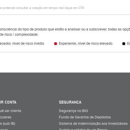
e pretende consultar a cotação em tempo real clique em CTR
consciência do tipo de produto que estão a analisar ou a subscrever, todas as op
de risco / complexidade:
cedor, nível de risco médio
Experiente, nível de risco elevado
Es
IR CONTA
SEGURANÇA
uê ser cliente
Segurança no BiG
iculares
Fundo de Garantia de Depósitos
r (sub-18)
Sistema de Indemnização aos Investidores