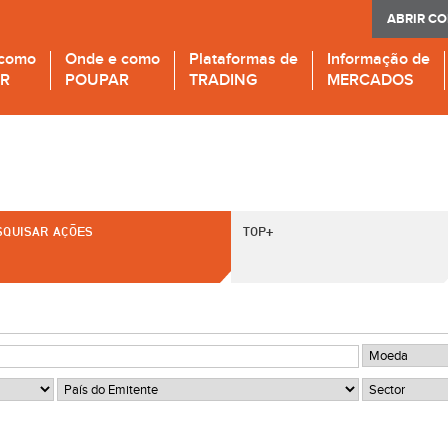
ABRIR C
 como
Onde e como
Plataformas de
Informação de
IR
POUPAR
TRADING
MERCADOS
SQUISAR AÇÕES
TOP+