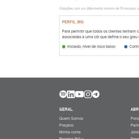
Cotações com um diferimento mínimo de 15 minutos, s
PERFIL BIG
Para permitir que todos os clientes tenham 
associadas a uma côr que define o seu grau 
Iniciado, nível de risco baixo
Conhe
GERAL
ABR
Quem Somos
Porq
Preçário
Part
Minha conta
Júnio