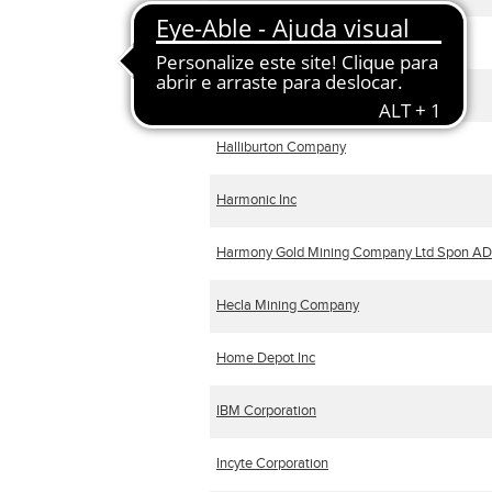
Ericsson ADR
GoodYear Tire & Rubber Company / The
Halliburton Company
Harmonic Inc
Harmony Gold Mining Company Ltd Spon A
Hecla Mining Company
Home Depot Inc
IBM Corporation
Incyte Corporation