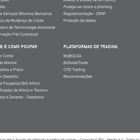
resas
Avaliar a solidez de um Banco
ões
Proteja-se contra o phishing
a Serviços Mínimos Bancários
Regulamentação - DMIF
iço de Mudança de Conta
Proteção de dados
sário de Terminologia Abreviada
rmação Pré-Contratual
E E COMO POUPAR
PLATAFORMAS DE TRADING
r Conta
MyBOLSA
a Mensal
BiGlobalTrade
sitos a Prazo
CFD Trading
r Depósito
Recomendações
a Poupança BiG Aforro
ificados de Aforro e Tesouro
itos e Deveres - Depósitos
avor leia o
Acordo de Utilização
e
política de cookies
:: Copyright © BiG :: Versão 3.0 :: Todos os 