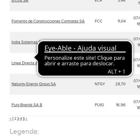
Ercros SA
ECR
3,48
1
07
Fomento de Construcciones Contratas SA
FCC
11,04
1
07
Indra Sistemas SA
IDR
63,16
1
07
Linea Directa Aseguradora SA Cia de Seg
LDA
1,292
1
07
Naturgy Energy Group SA
NTGY
28,70
1
07
Puig Brands SA B
PUIG
16,96
1
<
1
2
3
4
5
>
Legenda: