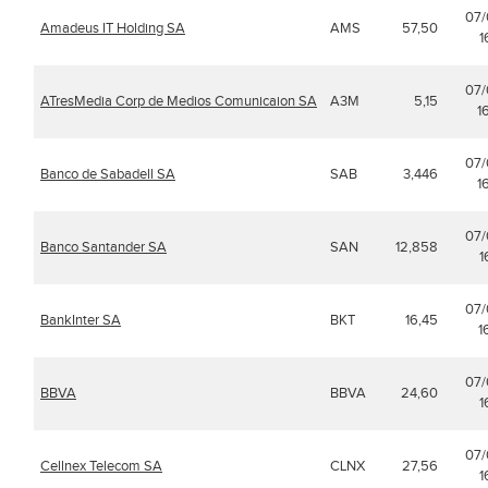
07
Amadeus IT Holding SA
AMS
57,50
1
07
ATresMedia Corp de Medios Comunicaion SA
A3M
5,15
1
07
Banco de Sabadell SA
SAB
3,446
1
07
Banco Santander SA
SAN
12,858
1
07
BankInter SA
BKT
16,45
1
07
BBVA
BBVA
24,60
1
07
Cellnex Telecom SA
CLNX
27,56
1