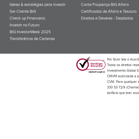
Ideias & estratégias para investir
Conta Poupança BiG Aforro
Ser Cliente BiG
Certificados de Aforro e Tesouro
Check up Financeiro
Direitos e Deveres - Depósitos
Investir no Futuro
BiG InvestorWeek 2025
;
Transferência de Carteiras
;
Por favor leia o
Acord
Todos os direitos res
Investimento Global S
CMVM autorizada a pr
CVM. Para qualquer in
330 53 72/9 (Chamada
tarifário que tiver a