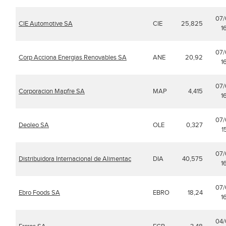
07
CIE Automotive SA
CIE
25,825
1
07
Corp Acciona Energias Renovables SA
ANE
20,92
1
07
Corporacion Mapfre SA
MAP
4,415
1
07
Deoleo SA
OLE
0,327
1
07
Distribuidora Internacional de Alimentac
DIA
40,575
1
07
Ebro Foods SA
EBRO
18,24
1
04