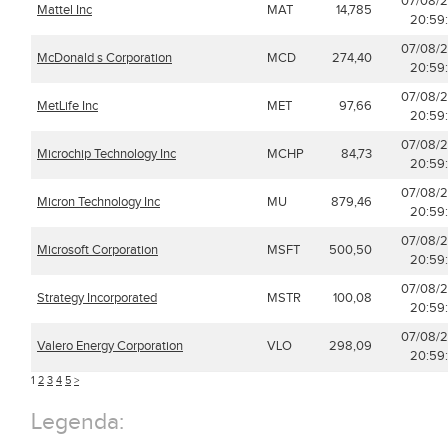
07/08/
Mattel Inc
MAT
14,785
20:59
07/08/
McDonald s Corporation
MCD
274,40
20:59
07/08/
MetLife Inc
MET
97,66
20:59
07/08/
Microchip Technology Inc
MCHP
84,73
20:59
07/08/
Micron Technology Inc
MU
879,46
20:59
07/08/
Microsoft Corporation
MSFT
500,50
20:59
07/08/
Strategy Incorporated
MSTR
100,08
20:59
07/08/
Valero Energy Corporation
VLO
298,09
20:59
1
2
3
4
5
>
Legenda: