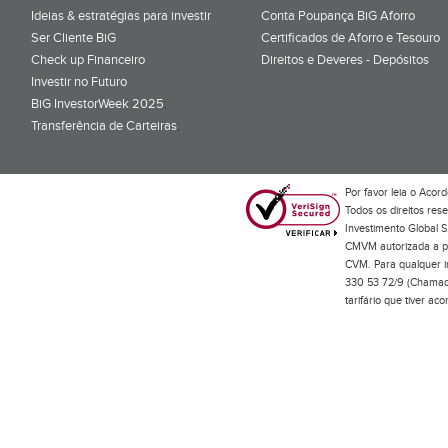
Ideias & estratégias para investir
Conta Poupança BiG Aforro
Ser Cliente BiG
Certificados de Aforro e Tesouro
Check up Financeiro
Direitos e Deveres - Depósitos
Investir no Futuro
BiG InvestorWeek 2025
;
Transferência de Carteiras
;
Por favor leia o
Acord
Todos os direitos res
Investimento Global S
CMVM autorizada a pr
CVM. Para qualquer in
330 53 72/9 (Chamada
tarifário que tiver a