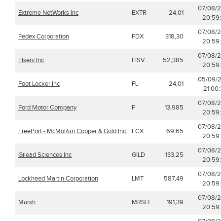
07/08/
Extreme NetWorks Inc
EXTR
24,01
20:59
07/08/
Fedex Corporation
FDX
318,30
20:59
07/08/
Fiserv Inc
FISV
52,385
20:59
05/09/
Foot Locker Inc
FL
24,01
21:00
07/08/
Ford Motor Company
F
13,985
20:59
07/08/
FreePort - McMoRan Copper & Gold Inc
FCX
69,65
20:59
07/08/
Gilead Sciences Inc
GILD
133,25
20:59
07/08/
Lockheed Martin Corporation
LMT
587,49
20:59
07/08/
Marsh
MRSH
191,39
20:59