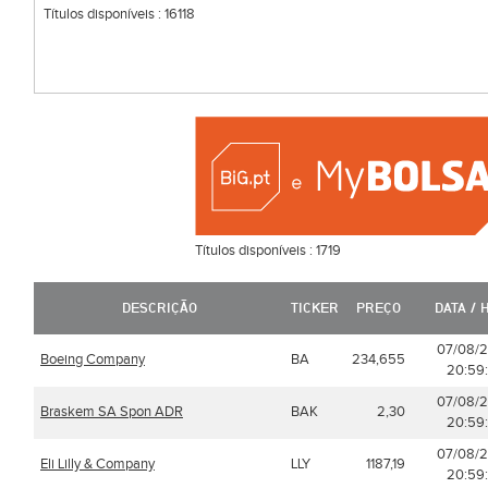
Títulos disponíveis :
16118
Títulos disponíveis :
1719
DESCRIÇÃO
TICKER
PREÇO
DATA / 
07/08/
Boeing Company
BA
234,655
20:59
07/08/
Braskem SA Spon ADR
BAK
2,30
20:59
07/08/
Eli Lilly & Company
LLY
1187,19
20:59