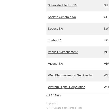
Schneider Electric SA
SU
Societe Generale SA
GL
Sodexo SA
SW
Thales SA
HO
Veolia Environnement
VIE
Vivendi SA
VIV
West Pharmaceutical Services Inc
WS
Western Digital Corporation
WD
<
2
3
4
5
6
>
Legenda:
CTR - Cotação em Tempo Real