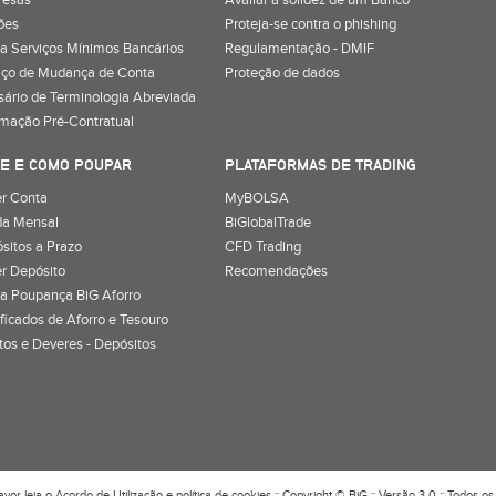
resas
Avaliar a solidez de um Banco
ões
Proteja-se contra o phishing
a Serviços Mínimos Bancários
Regulamentação - DMIF
iço de Mudança de Conta
Proteção de dados
sário de Terminologia Abreviada
rmação Pré-Contratual
E E COMO POUPAR
PLATAFORMAS DE TRADING
r Conta
MyBOLSA
a Mensal
BiGlobalTrade
sitos a Prazo
CFD Trading
r Depósito
Recomendações
a Poupança BiG Aforro
ificados de Aforro e Tesouro
itos e Deveres - Depósitos
avor leia o
Acordo de Utilização
e
política de cookies
:: Copyright © BiG :: Versão 3.0 :: Todos os 