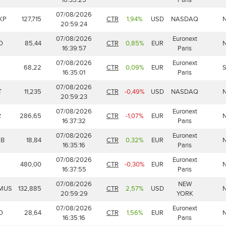
07/08/2026
KP
127,715
CTR
1,94%
USD
NASDAQ
20:59:24
07/08/2026
Euronext
O
85,44
CTR
0,85%
EUR
16:39:57
Paris
07/08/2026
Euronext
68,22
CTR
0,09%
EUR
16:35:01
Paris
07/08/2026
T
11,235
CTR
-0,49%
USD
NASDAQ
20:59:23
07/08/2026
Euronext
R
286,65
CTR
-1,07%
EUR
16:37:32
Paris
07/08/2026
Euronext
B
18,84
CTR
0,32%
EUR
16:35:16
Paris
07/08/2026
Euronext
480,00
CTR
-0,30%
EUR
16:37:55
Paris
07/08/2026
NEW
MUS
132,885
CTR
2,57%
USD
20:59:29
YORK
07/08/2026
Euronext
O
28,64
CTR
1,56%
EUR
16:35:16
Paris