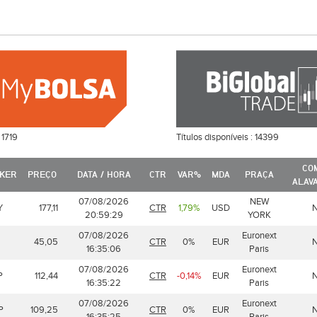
:
1719
Títulos disponíveis :
14399
CO
CKER
PREÇO
DATA / HORA
CTR
VAR%
MDA
PRAÇA
ALAV
07/08/2026
NEW
Y
177,11
CTR
1,79%
USD
20:59:29
YORK
07/08/2026
Euronext
45,05
CTR
0%
EUR
16:35:06
Paris
07/08/2026
Euronext
P
112,44
CTR
-0,14%
EUR
16:35:22
Paris
07/08/2026
Euronext
P
109,25
CTR
0%
EUR
16:35:25
Paris