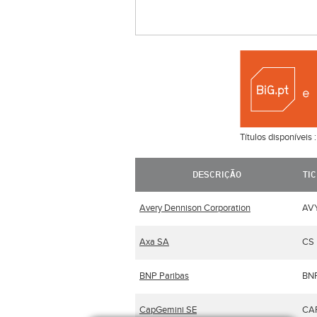
Títulos disponíveis 
DESCRIÇÃO
TI
Avery Dennison Corporation
AV
Axa SA
CS
BNP Paribas
BN
CapGemini SE
CA