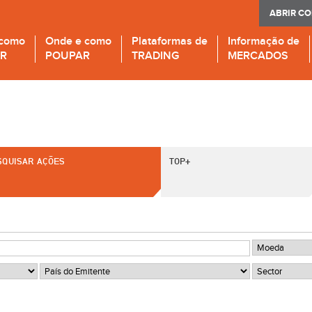
ABRIR C
 como
Onde e como
Plataformas de
Informação de
IR
POUPAR
TRADING
MERCADOS
SQUISAR AÇÕES
TOP+