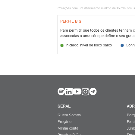
Cotações com um diferimento mínimo de 15 minutos, s
PERFIL BIG
Para permitir que todos os clientes tenham 
associadas a uma côr que define o seu grau 
Iniciado, nível de risco baixo
Conhe
GERAL
ABR
Quem Somos
Porq
Preçário
Part
Minha conta
Júnio