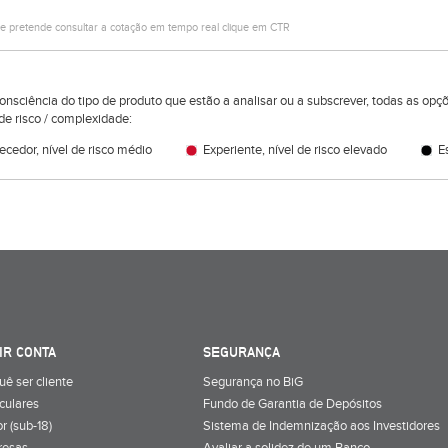
e pretende consultar a cotação em tempo real clique em CTR
consciência do tipo de produto que estão a analisar ou a subscrever, todas as op
de risco / complexidade:
cedor, nível de risco médio
Experiente, nível de risco elevado
Es
IR CONTA
SEGURANÇA
uê ser cliente
Segurança no BiG
iculares
Fundo de Garantia de Depósitos
r (sub-18)
Sistema de Indemnização aos Investidores