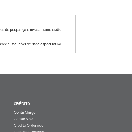
ções de poupança e investimento estão
pecialista, nível de risco especulativo
CRÉDITO
Conta Margem
Cartão Visa
Crédito Ordenado