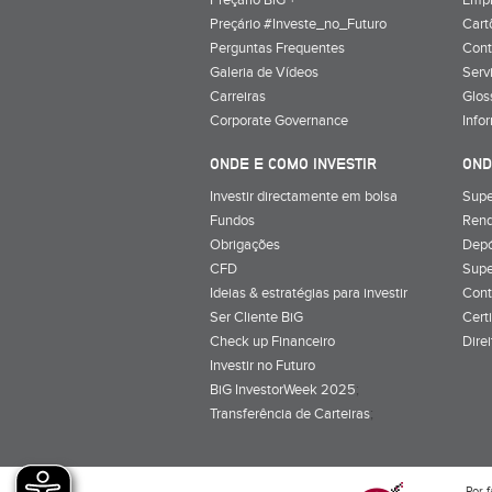
Preçário BiG +
Emp
Preçário #Investe_no_Futuro
Cart
Perguntas Frequentes
Cont
Galeria de Vídeos
Serv
Carreiras
Glos
Corporate Governance
Info
ONDE E COMO INVESTIR
OND
Investir directamente em bolsa
Supe
Fundos
Rend
Obrigações
Depó
CFD
Supe
Ideias & estratégias para investir
Cont
Ser Cliente BiG
Cert
Check up Financeiro
Dire
Investir no Futuro
BiG InvestorWeek 2025
;
Transferência de Carteiras
;
Por f