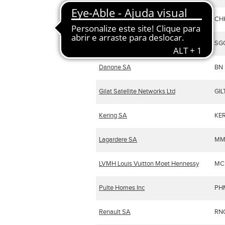
Check Point SoftWare Technologies Ltd
CH
Compagnie de Saint - Gobain
SG
Danone SA
BN
Gilat Satellite Networks Ltd
GIL
Kering SA
KE
Lagardere SA
MM
LVMH Louis Vuitton Moet Hennessy
MC
Pulte Homes Inc
PH
Renault SA
RN