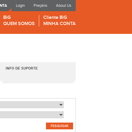
ONTA
Login
Preçário
About Us
BiG
Cliente BiG
QUEM SOMOS
MINHA CONTA
INFO DE SUPORTE