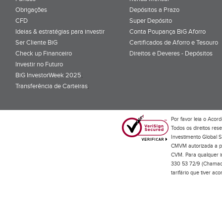
Obrigações
Depósitos a Prazo
CFD
Super Depósito
Ideias & estratégias para investir
Conta Poupança BiG Aforro
Ser Cliente BiG
Certificados de Aforro e Tesouro
Check up Financeiro
Direitos e Deveres - Depósitos
Investir no Futuro
BiG InvestorWeek 2025
;
Transferência de Carteiras
;
Por favor leia o
Acord
Todos os direitos res
Investimento Global S
CMVM autorizada a pr
CVM. Para qualquer in
330 53 72/9 (Chamada
tarifário que tiver a