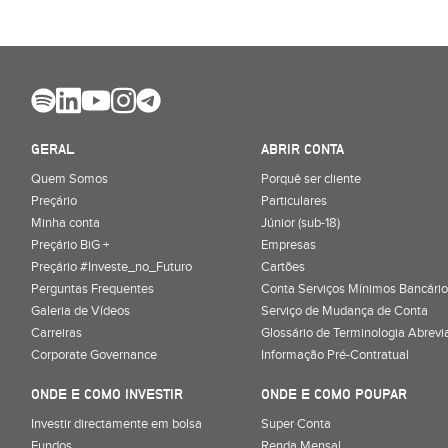
GERAL
ABRIR CONTA
Quem Somos
Porquê ser cliente
Preçário
Particulares
Minha conta
Júnior (sub-18)
Preçário BiG +
Empresas
Preçário #Investe_no_Futuro
Cartões
Perguntas Frequentes
Conta Serviços Mínimos Bancário
Galeria de Vídeos
Serviço de Mudança de Conta
Carreiras
Glossário de Terminologia Abrevi
Corporate Governance
Informação Pré-Contratual
ONDE E COMO INVESTIR
ONDE E COMO POUPAR
Investir directamente em bolsa
Super Conta
Fundos
Renda Mensal