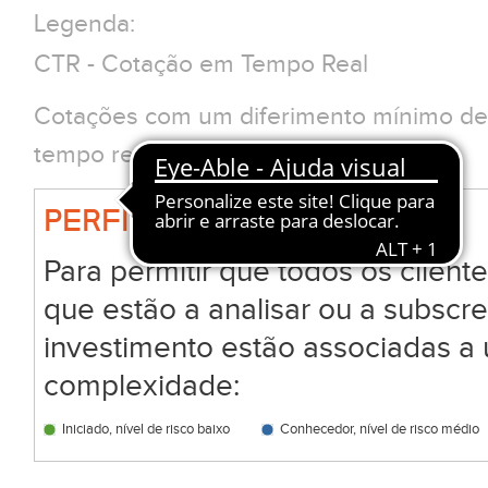
Legenda:
CTR - Cotação em Tempo Real
Cotações com um diferimento mínimo de 
tempo real clique em CTR
PERFIL BIG
Para permitir que todos os clien
que estão a analisar ou a subscr
investimento estão associadas a 
complexidade:
Iniciado, nível de risco baixo
Conhecedor, nível de risco médio