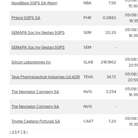
05/08
NovaBase SGPS SA (Nom)
NBA
7,56
15:30
05/08
PHarol SGPS SA
PHR
0,0882
16:35
05/08
SEMAPA Soc Inv Gestao SGPS
SEM
20,20
16:35
SEMAPA Soc Inv Gestao SGPS
SEM
-
05/08
Silicon Laboratories Inc
SLAB
218,1962
20:59
05/08
Teva Pharmaceutical Industries Ltd ADR
TEVA
34,72
20:5
05/08
The Navigator Company SA
NVG
3,254
16:35
The Navigator Company SA
NVG
-
05/08
Toyota Caetano Portugal SA
CAET
7,20
15:30
<
4
5
6
7
8
>