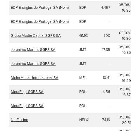
05/08
EDP Energias de Portugal SA (Nom)
EDP
4,467
16:35
EDP Energias de Portugal SA (Nom)
EDP
-
03/07
Grupo Media Capital SGPS SA
GMC
1,90
10:30
05/08
Jeronimo Martins SGPS SA
JMT
17,35
16:35
Jeronimo Martins SGPS SA
JMT
-
05/08
Melia Hotels International SA
MEL
10,41
16:29
05/08
MotaEngil SGPS SA
EGL
4,56
16:37
MotaEngil SGPS SA
EGL
-
05/08
NetFlix Inc
NFLX
74,19
20:59