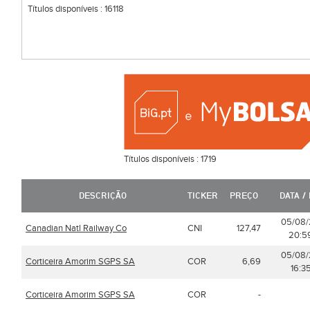
Títulos disponíveis :
16118
Títulos disponíveis :
1719
DESCRIÇÃO
TICKER
PREÇO
DATA /
05/08
Canadian Natl Railway Co
CNI
127,47
20:59
05/08
Corticeira Amorim SGPS SA
COR
6,69
16:35
Corticeira Amorim SGPS SA
COR
-