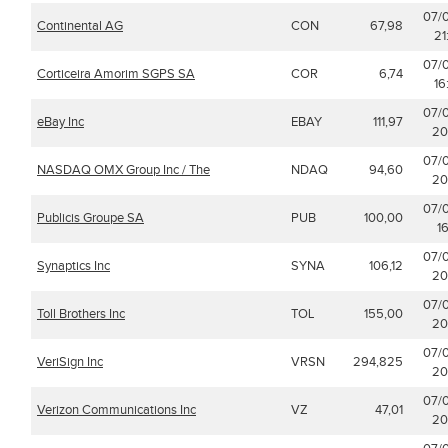
07/
Continental AG
CON
67,98
21
07/
Corticeira Amorim SGPS SA
COR
6,74
16
07/
eBay Inc
EBAY
111,97
20
07/
NASDAQ OMX Group Inc / The
NDAQ
94,60
20
07/
Publicis Groupe SA
PUB
100,00
16
07/
Synaptics Inc
SYNA
106,12
20
07/
Toll Brothers Inc
TOL
155,00
20
07/
VeriSign Inc
VRSN
294,825
20
07/
Verizon Communications Inc
VZ
47,01
20