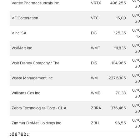
07/
Vertex Pharmaceuticals Inc
VRTX
496,255
20
07/
VF Corporation
VFC
15,00
20
07/
Vinci SA
DG
125,35
16
07/
WalMart Inc
WMT
111,835
20
07/
Walt Disney Company / The
DIS
104,965
20
07/
Waste Management Inc
WM
227,6305
20
07/
Williams Cos Inc
WMB
70,38
20
07/
Zebra Technologies Corp - CL A
ZBRA
376,465
20
07/
Zimmer BioMet Holdings Inc
ZBH
96,55
20
<
5
6
7
8
9
>