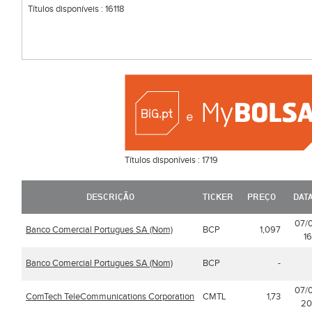
Títulos disponíveis :
16118
Títulos disponíveis :
1719
DESCRIÇÃO
TICKER
PREÇO
DAT
07/
Banco Comercial Portugues SA (Nom)
BCP
1,097
16
Banco Comercial Portugues SA (Nom)
BCP
-
07/
ComTech TeleCommunications Corporation
CMTL
1,73
20