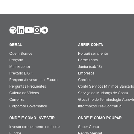
GERAL
ABRIR CONTA
Quem Somos
Porquê ser cliente
Preçário
Particulares
Minha conta
Júnior (sub-18)
Preçário BiG +
Empresas
Preçário #Investe_no_Futuro
Cartões
Perguntas Frequentes
Conta Serviços Mínimos Bancário
Galeria de Vídeos
Serviço de Mudança de Conta
Carreiras
Glossário de Terminologia Abrevi
Corporate Governance
Informação Pré-Contratual
ONDE E COMO INVESTIR
ONDE E COMO POUPAR
Investir directamente em bolsa
Super Conta
Fundos
Renda Mensal