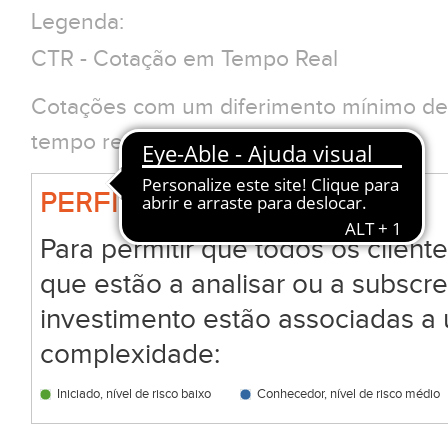
Legenda:
CTR - Cotação em Tempo Real
Cotações com um diferimento mínimo de 
tempo real clique em CTR
PERFIL BIG
Para permitir que todos os clien
que estão a analisar ou a subscr
investimento estão associadas a 
complexidade:
Iniciado, nível de risco baixo
Conhecedor, nível de risco médio