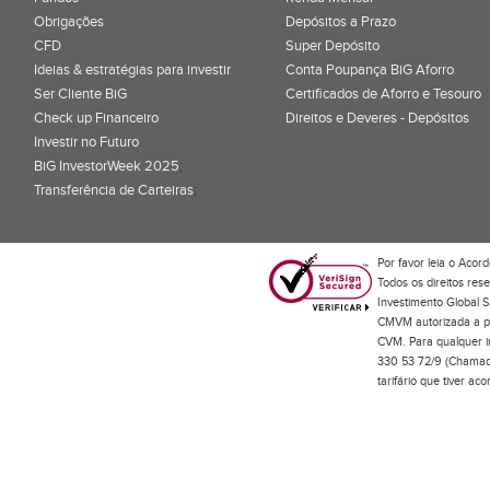
Obrigações
Depósitos a Prazo
CFD
Super Depósito
Ideias & estratégias para investir
Conta Poupança BiG Aforro
Ser Cliente BiG
Certificados de Aforro e Tesouro
Check up Financeiro
Direitos e Deveres - Depósitos
Investir no Futuro
BiG InvestorWeek 2025
;
Transferência de Carteiras
;
Por favor leia o
Acord
Todos os direitos res
Investimento Global S
CMVM autorizada a pr
CVM. Para qualquer in
330 53 72/9 (Chamada
tarifário que tiver a