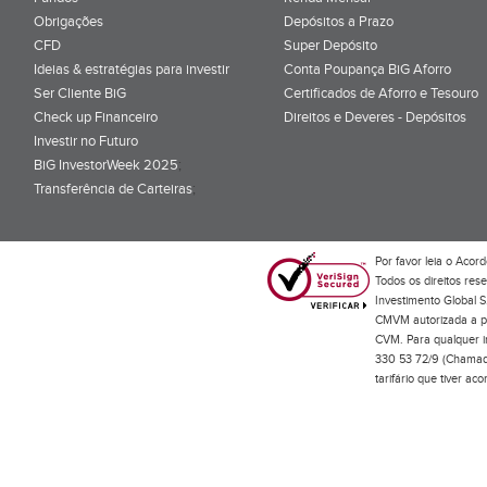
Obrigações
Depósitos a Prazo
CFD
Super Depósito
Ideias & estratégias para investir
Conta Poupança BiG Aforro
Ser Cliente BiG
Certificados de Aforro e Tesouro
Check up Financeiro
Direitos e Deveres - Depósitos
Investir no Futuro
BiG InvestorWeek 2025
;
Transferência de Carteiras
;
Por favor leia o
Acord
Todos os direitos res
Investimento Global S
CMVM autorizada a pr
CVM. Para qualquer in
330 53 72/9 (Chamada
tarifário que tiver a