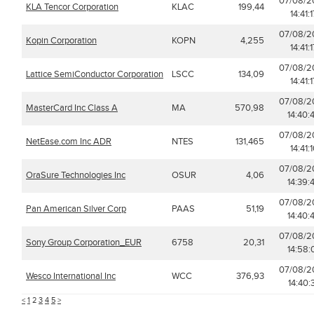
07/08/2
KLA Tencor Corporation
KLAC
199,44
14:41:
07/08/2
Kopin Corporation
KOPN
4,255
14:41:
07/08/2
Lattice SemiConductor Corporation
LSCC
134,09
14:41:
07/08/2
MasterCard Inc Class A
MA
570,98
14:40:
07/08/2
NetEase.com Inc ADR
NTES
131,465
14:41:
07/08/2
OraSure Technologies Inc
OSUR
4,06
14:39:
07/08/2
Pan American Silver Corp
PAAS
51,19
14:40:
07/08/2
Sony Group Corporation_EUR
6758
20,31
14:58:
07/08/2
Wesco International Inc
WCC
376,93
14:40:
<
1
2
3
4
5
>