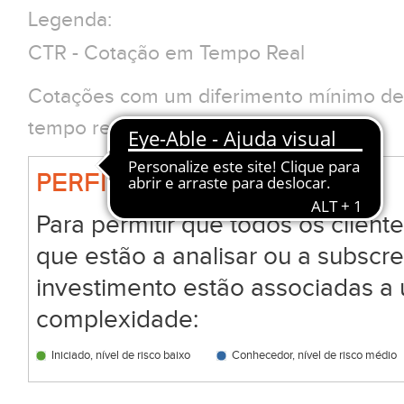
Legenda:
CTR - Cotação em Tempo Real
Cotações com um diferimento mínimo de 
tempo real clique em CTR
PERFIL BIG
Para permitir que todos os clien
que estão a analisar ou a subscr
investimento estão associadas a 
complexidade:
Iniciado, nível de risco baixo
Conhecedor, nível de risco médio