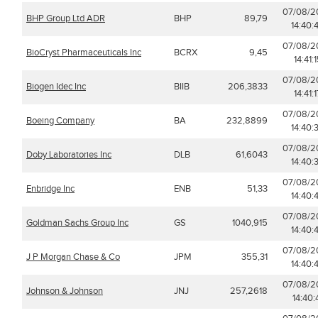
07/08/2
BHP Group Ltd ADR
BHP
89,79
14:40:
07/08/2
BioCryst Pharmaceuticals Inc
BCRX
9,45
14:41:
07/08/2
Biogen Idec Inc
BIIB
206,3833
14:41:
07/08/2
Boeing Company
BA
232,8899
14:40:
07/08/2
Doby Laboratories Inc
DLB
61,6043
14:40:
07/08/2
Enbridge Inc
ENB
51,33
14:40:
07/08/2
Goldman Sachs Group Inc
GS
1040,915
14:40:
07/08/2
J P Morgan Chase & Co
JPM
355,31
14:40:
07/08/2
Johnson & Johnson
JNJ
257,2618
14:40: