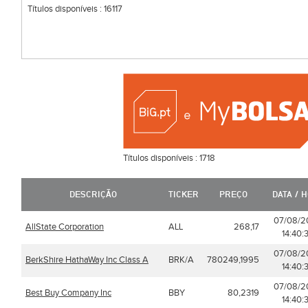
Títulos disponíveis :
16117
Títulos disponíveis :
1718
DESCRIÇÃO
TICKER
PREÇO
DATA / 
07/08/2
AllState Corporation
ALL
268,17
14:40:
07/08/2
BerkShire HathaWay Inc Class A
BRK/A
780249,1995
14:40:
07/08/2
Best Buy Company Inc
BBY
80,2319
14:40: