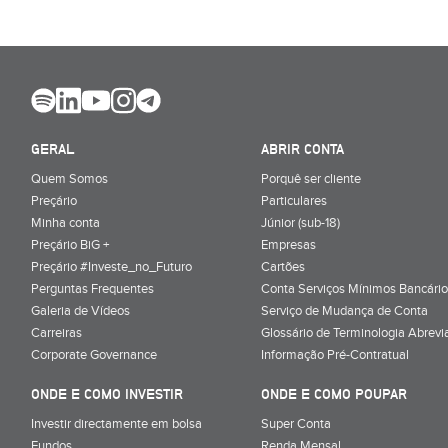
GERAL
ABRIR CONTA
Quem Somos
Porquê ser cliente
Preçário
Particulares
Minha conta
Júnior (sub-18)
Preçário BiG +
Empresas
Preçário #Investe_no_Futuro
Cartões
Perguntas Frequentes
Conta Serviços Mínimos Bancário
Galeria de Vídeos
Serviço de Mudança de Conta
Carreiras
Glossário de Terminologia Abrevi
Corporate Governance
Informação Pré-Contratual
ONDE E COMO INVESTIR
ONDE E COMO POUPAR
Investir directamente em bolsa
Super Conta
Fundos
Renda Mensal