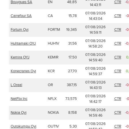
Bouygues SA
EN
48,85
CTR
-0
14:43:11
07/08/2026
Carrefour SA
CA
15,78
CTR
-
14:43:04
07/08/2026
Fortum Oyj
FORTM
19,345
CTR
-0
14:59:11
07/08/2026
Huhtamaki OYJ
HUH1V
31,56
CTR
-0
14:58:20
07/08/2026
Kemira OYJ
KEMIR
17,50
CTR
0
14:59:40
07/08/2026
Konecranes Oyj
KCR
27,70
CTR
0
14:59:37
07/08/2026
L Oreal
OR
387,15
CTR
-0
14:43:13
07/08/2026
NetFlix Inc
NFLX
73,575
CTR
-
14:42:17
07/08/2026
Nokia Oyj
NOKIA
8,158
CTR
-0
14:59:46
07/08/2026
Outokumpu Oyj
OUT1V
5,30
CTR
-0