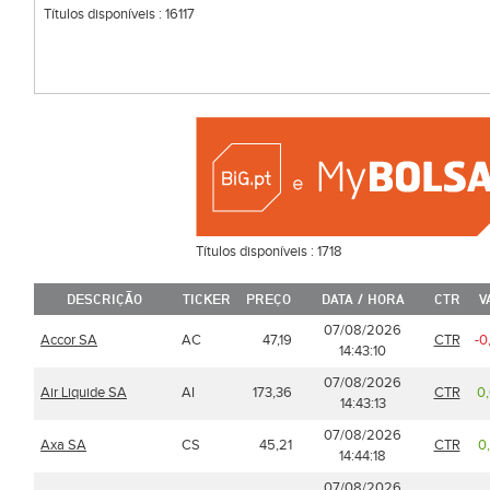
Títulos disponíveis :
16117
Títulos disponíveis :
1718
DESCRIÇÃO
TICKER
PREÇO
DATA / HORA
CTR
V
07/08/2026
Accor SA
AC
47,19
CTR
-0
14:43:10
07/08/2026
Air Liquide SA
AI
173,36
CTR
0
14:43:13
07/08/2026
Axa SA
CS
45,21
CTR
0
14:44:18
07/08/2026