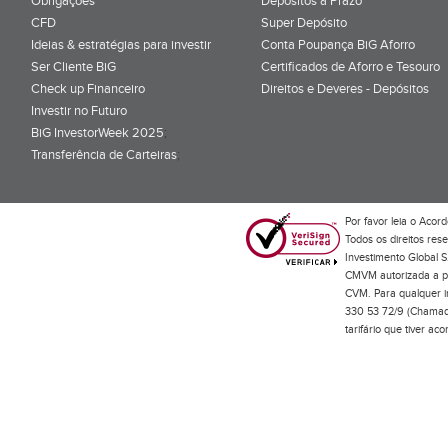
Obrigações
Depósitos a Prazo
CFD
Super Depósito
Ideias & estratégias para investir
Conta Poupança BiG Aforro
Ser Cliente BiG
Certificados de Aforro e Tesouro
Check up Financeiro
Direitos e Deveres - Depósitos
Investir no Futuro
BiG InvestorWeek 2025
;
Transferência de Carteiras
;
Por favor leia o
Acord
Todos os direitos res
Investimento Global S
CMVM autorizada a pr
CVM. Para qualquer in
330 53 72/9 (Chamada
tarifário que tiver a