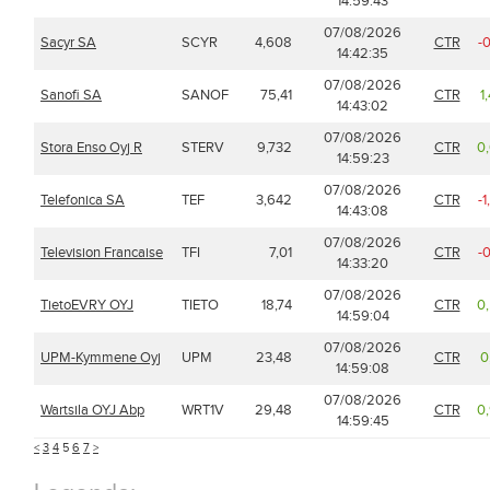
14:59:43
07/08/2026
Sacyr SA
SCYR
4,608
CTR
-
14:42:35
07/08/2026
Sanofi SA
SANOF
75,41
CTR
1
14:43:02
07/08/2026
Stora Enso Oyj R
STERV
9,732
CTR
0
14:59:23
07/08/2026
Telefonica SA
TEF
3,642
CTR
-
14:43:08
07/08/2026
Television Francaise
TFI
7,01
CTR
-
14:33:20
07/08/2026
TietoEVRY OYJ
TIETO
18,74
CTR
0
14:59:04
07/08/2026
UPM-Kymmene Oyj
UPM
23,48
CTR
0
14:59:08
07/08/2026
Wartsila OYJ Abp
WRT1V
29,48
CTR
0
14:59:45
<
3
4
5
6
7
>