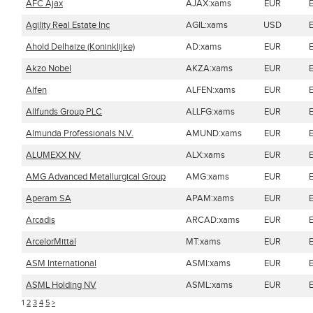
AFC Ajax
AJAX:xams
EUR
Agility Real Estate Inc
AGIL:xams
USD
Ahold Delhaize (Koninklijke)
AD:xams
EUR
Akzo Nobel
AKZA:xams
EUR
Alfen
ALFEN:xams
EUR
Allfunds Group PLC
ALLFG:xams
EUR
Almunda Professionals N.V.
AMUND:xams
EUR
ALUMEXX NV
ALX:xams
EUR
AMG Advanced Metallurgical Group
AMG:xams
EUR
Aperam SA
APAM:xams
EUR
Arcadis
ARCAD:xams
EUR
ArcelorMittal
MT:xams
EUR
ASM International
ASMI:xams
EUR
ASML Holding NV
ASML:xams
EUR
1
2
3
4
5
>