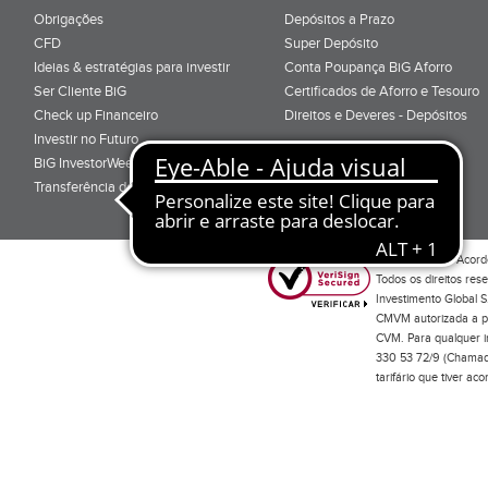
Obrigações
Depósitos a Prazo
CFD
Super Depósito
Ideias & estratégias para investir
Conta Poupança BiG Aforro
Ser Cliente BiG
Certificados de Aforro e Tesouro
Check up Financeiro
Direitos e Deveres - Depósitos
Investir no Futuro
BiG InvestorWeek 2025
;
Transferência de Carteiras
;
Por favor leia o
Acord
Todos os direitos res
Investimento Global S
CMVM autorizada a pr
CVM. Para qualquer in
330 53 72/9 (Chamada
tarifário que tiver a