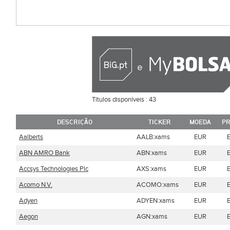
Títulos disponíveis :
43
DESCRIÇÃO
TICKER
MOEDA
PR
Aalberts
AALB:xams
EUR
ABN AMRO Bank
ABN:xams
EUR
Accsys Technologies Plc
AXS:xams
EUR
Acomo N.V.
ACOMO:xams
EUR
Adyen
ADYEN:xams
EUR
Aegon
AGN:xams
EUR