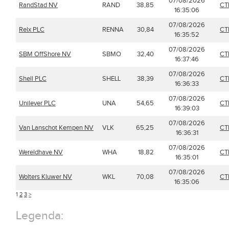
07/08/2026
RandStad NV
RAND
38,85
CT
16:35:06
07/08/2026
Relx PLC
RENNA
30,84
CT
16:35:52
07/08/2026
SBM OffShore NV
SBMO
32,40
CT
16:37:46
07/08/2026
Shell PLC
SHELL
38,39
CT
16:36:33
07/08/2026
Unilever PLC
UNA
54,65
CT
16:39:03
07/08/2026
Van Lanschot Kempen NV
VLK
65,25
CT
16:36:31
07/08/2026
Wereldhave NV
WHA
18,82
CT
16:35:01
07/08/2026
Wolters Kluwer NV
WKL
70,08
CT
16:35:06
1
2
3
>
Legenda: