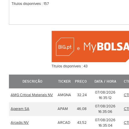
Títulos disponíveis :
157
Títulos disponíveis :
43
DESCRIÇÃO
TICKER
PREÇO
DATA / HORA
CT
07/08/2026
AMG Critical Materials NV
AMGNA
32,24
CT
16:35:12
07/08/2026
Aperam SA
APAM
46,08
CT
16:35:06
07/08/2026
Arcadis NV
ARCAD
43,52
CT
16:35:04