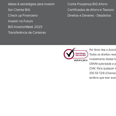
Ideias & estratégias para investir
Conta Poupança BiG Aforro
Ser Cliente BiG
Certificados de Aforro e Tesouro
Check up Financeiro
Direitos e Deveres - Depósitos
Investir no Futuro
BiG InvestorWeek 2025
;
Transferência de Carteiras
;
Por favor leia o
Acord
Todos os direitos res
Investimento Global S
CMVM autorizada a pr
CVM. Para qualquer in
330 53 72/9 (Chamada
tarifário que tiver a