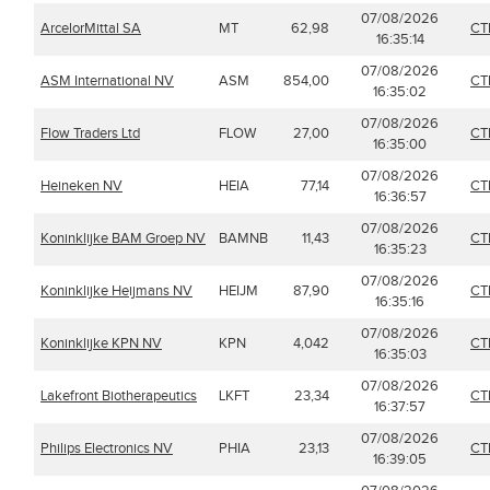
07/08/2026
ArcelorMittal SA
MT
62,98
CT
16:35:14
07/08/2026
ASM International NV
ASM
854,00
CT
16:35:02
07/08/2026
Flow Traders Ltd
FLOW
27,00
CT
16:35:00
07/08/2026
Heineken NV
HEIA
77,14
CT
16:36:57
07/08/2026
Koninklijke BAM Groep NV
BAMNB
11,43
CT
16:35:23
07/08/2026
Koninklijke Heijmans NV
HEIJM
87,90
CT
16:35:16
07/08/2026
Koninklijke KPN NV
KPN
4,042
CT
16:35:03
07/08/2026
Lakefront Biotherapeutics
LKFT
23,34
CT
16:37:57
07/08/2026
Philips Electronics NV
PHIA
23,13
CT
16:39:05