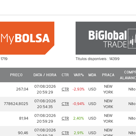
:
1719
Títulos disponíveis :
14399
COMP
R
PREÇO
DATA / HORA
CTR
VAR%
MDA
PRAÇA
ALAVAN
07/08/2026
NEW
267,04
CTR
-2,93%
USD
Não
20:59:29
YORK
07/08/2026
NEW
778624,8025
CTR
-0,94%
USD
Não
20:54:35
YORK
07/08/2026
NEW
81,94
CTR
2,40%
USD
Não
20:59:29
YORK
07/08/2026
NEW
90,46
CTR
2,91%
USD
Não
20:59:28
YORK