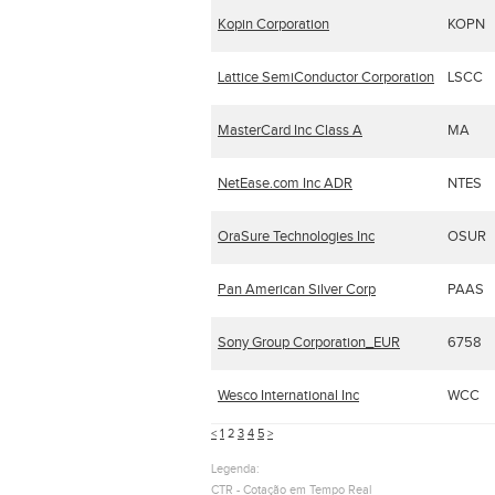
Kopin Corporation
KOPN
Lattice SemiConductor Corporation
LSCC
MasterCard Inc Class A
MA
NetEase.com Inc ADR
NTES
OraSure Technologies Inc
OSUR
Pan American Silver Corp
PAAS
Sony Group Corporation_EUR
6758
Wesco International Inc
WCC
<
1
2
3
4
5
>
Legenda:
CTR - Cotação em Tempo Real