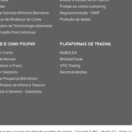
resas
Avaliar a solidez de um Banco
ões
Proteja-se contra o phishing
a Serviços Mínimos Bancários
Regulamentação - DMIF
iço de Mudança de Conta
Proteção de dados
sário de Terminologia Abreviada
rmação Pré-Contratual
E E COMO POUPAR
PLATAFORMAS DE TRADING
r Conta
MyBOLSA
a Mensal
BiGlobalTrade
sitos a Prazo
CFD Trading
r Depósito
Recomendações
a Poupança BiG Aforro
ificados de Aforro e Tesouro
itos e Deveres - Depósitos
avor leia o
Acordo de Utilização
e
política de cookies
:: Copyright © BiG :: Versão 3.0 :: Todos os 