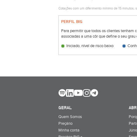
Cotações com um diferimento mínimo de 15 minutos, s
PERFIL BIG
Para permitir que todos os clientes tenham 
associadas a uma côr que define o seu grau 
Iniciado, nível de risco baixo
Conhe
GERAL
ABR
Quem Somos
Porq
Preçário
Part
Minha conta
Júnio