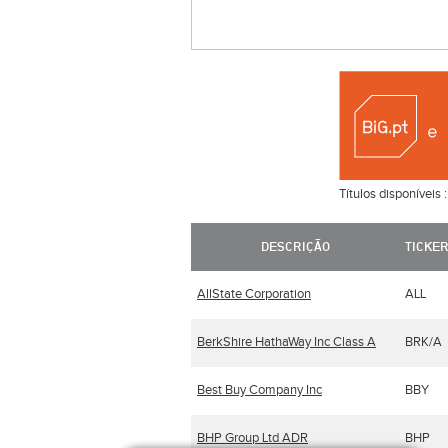
Títulos disponíveis 
DESCRIÇÃO
TICKE
AllState Corporation
ALL
BerkShire HathaWay Inc Class A
BRK/A
Best Buy Company Inc
BBY
BHP Group Ltd ADR
BHP