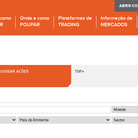
ABRIR C
 como
Onde e como
Plataformas de
Informação de
IR
POUPAR
TRADING
MERCADOS
SQUISAR AÇÕES
TOP+