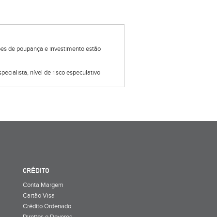
ções de poupança e investimento estão
pecialista, nível de risco especulativo
CRÉDITO
Conta Margem
Cartão Visa
Crédito Ordenado