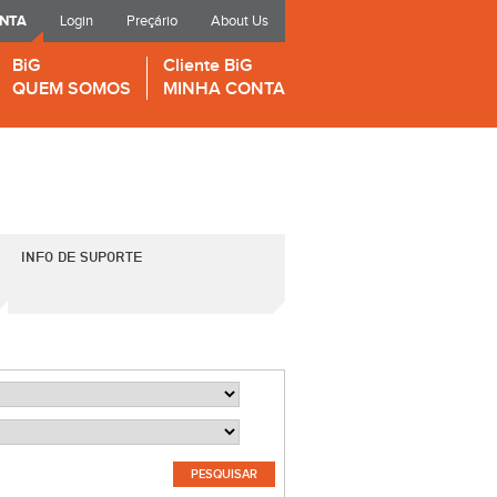
ONTA
Login
Preçário
About Us
BiG
Cliente BiG
QUEM SOMOS
MINHA CONTA
INFO DE SUPORTE