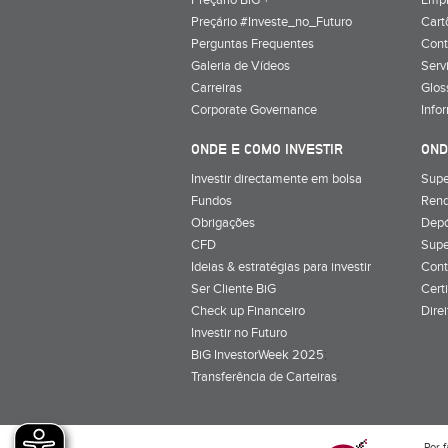
Preçário BiG +
Emp
Preçário #Investe_no_Futuro
Cart
Perguntas Frequentes
Cont
Galeria de Vídeos
Serv
Carreiras
Glos
Corporate Governance
Info
ONDE E COMO INVESTIR
OND
Investir directamente em bolsa
Supe
Fundos
Rend
Obrigações
Depó
CFD
Supe
Ideias & estratégias para investir
Cont
Ser Cliente BiG
Cert
Check up Financeiro
Dire
Investir no Futuro
BiG InvestorWeek 2025
;
Transferência de Carteiras
;
Por f