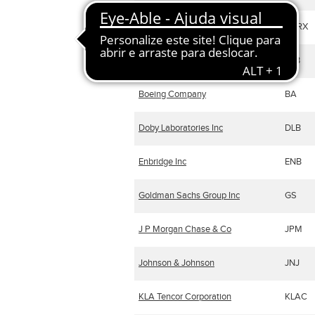
BioCryst Pharmaceuticals Inc
BCRX
Biogen Idec Inc
BIIB
Boeing Company
BA
Doby Laboratories Inc
DLB
Enbridge Inc
ENB
Goldman Sachs Group Inc
GS
J P Morgan Chase & Co
JPM
Johnson & Johnson
JNJ
KLA Tencor Corporation
KLAC