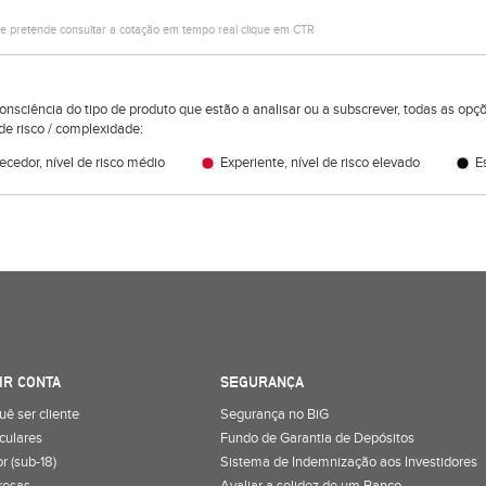
e pretende consultar a cotação em tempo real clique em CTR
consciência do tipo de produto que estão a analisar ou a subscrever, todas as op
de risco / complexidade:
cedor, nível de risco médio
Experiente, nível de risco elevado
Es
IR CONTA
SEGURANÇA
uê ser cliente
Segurança no BiG
iculares
Fundo de Garantia de Depósitos
r (sub-18)
Sistema de Indemnização aos Investidores