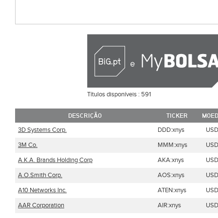
Títulos disponíveis :
591
DESCRIÇÃO
TICKER
MOE
3D Systems Corp.
DDD:xnys
US
3M Co.
MMM:xnys
US
A.K.A. Brands Holding Corp
AKA:xnys
US
A.O.Smith Corp.
AOS:xnys
US
A10 Networks Inc.
ATEN:xnys
US
AAR Corporation
AIR:xnys
US