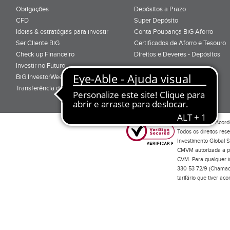
Obrigações
Depósitos a Prazo
CFD
Super Depósito
Ideias & estratégias para investir
Conta Poupança BiG Aforro
Ser Cliente BiG
Certificados de Aforro e Tesouro
Check up Financeiro
Direitos e Deveres - Depósitos
Investir no Futuro
BiG InvestorWeek 2025
;
Transferência de Carteiras
;
Por favor leia o
Acord
Todos os direitos res
Investimento Global S
CMVM autorizada a pr
CVM. Para qualquer in
330 53 72/9 (Chamada
tarifário que tiver a