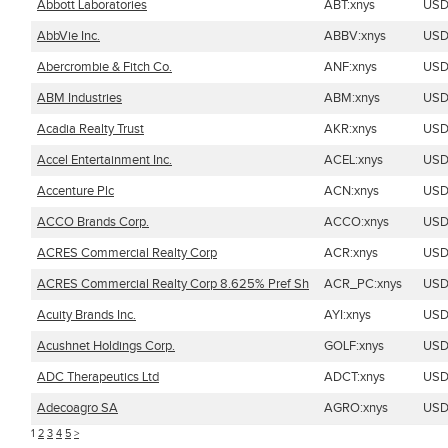
Abbott Laboratories
ABT:xnys
US
AbbVie Inc.
ABBV:xnys
US
Abercrombie & Fitch Co.
ANF:xnys
US
ABM Industries
ABM:xnys
US
Acadia Realty Trust
AKR:xnys
US
Accel Entertainment Inc.
ACEL:xnys
US
Accenture Plc
ACN:xnys
US
ACCO Brands Corp.
ACCO:xnys
US
ACRES Commercial Realty Corp
ACR:xnys
US
ACRES Commercial Realty Corp 8.625% Pref Sh
ACR_PC:xnys
US
Acuity Brands Inc.
AYI:xnys
US
Acushnet Holdings Corp.
GOLF:xnys
US
ADC Therapeutics Ltd
ADCT:xnys
US
Adecoagro SA
AGRO:xnys
US
1
2
3
4
5
>