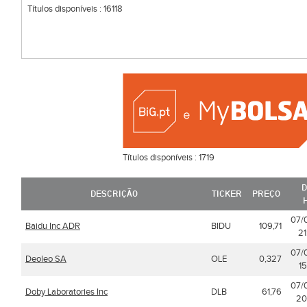
Títulos disponíveis :
16118
Títulos disponíveis :
1719
D
DESCRIÇÃO
TICKER
PREÇO
07/
Baidu Inc ADR
BIDU
109,71
21
07/
Deoleo SA
OLE
0,327
15
07/
Doby Laboratories Inc
DLB
61,76
20