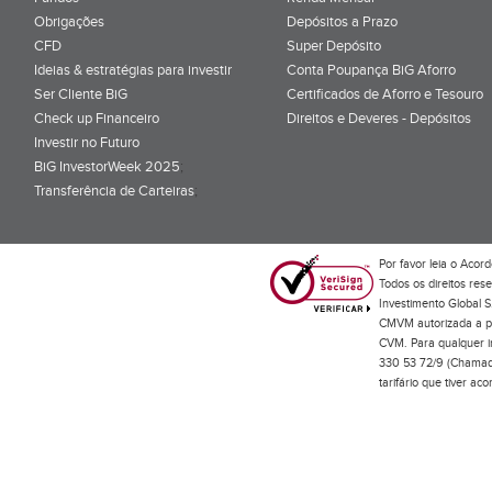
Obrigações
Depósitos a Prazo
CFD
Super Depósito
Ideias & estratégias para investir
Conta Poupança BiG Aforro
Ser Cliente BiG
Certificados de Aforro e Tesouro
Check up Financeiro
Direitos e Deveres - Depósitos
Investir no Futuro
BiG InvestorWeek 2025
;
Transferência de Carteiras
;
Por favor leia o
Acord
Todos os direitos res
Investimento Global S
CMVM autorizada a pr
CVM. Para qualquer in
330 53 72/9 (Chamada
tarifário que tiver a