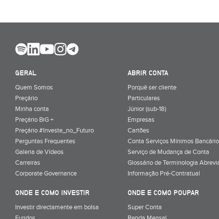
GERAL
ABRIR CONTA
Quem Somos
Porquê ser cliente
Preçário
Particulares
Minha conta
Júnior (sub-18)
Preçário BiG +
Empresas
Preçário #Investe_no_Futuro
Cartões
Perguntas Frequentes
Conta Serviços Mínimos Bancário
Galeria de Vídeos
Serviço de Mudança de Conta
Carreiras
Glossário de Terminologia Abrevi
Corporate Governance
Informação Pré-Contratual
ONDE E COMO INVESTIR
ONDE E COMO POUPAR
Investir directamente em bolsa
Super Conta
Fundos
Renda Mensal