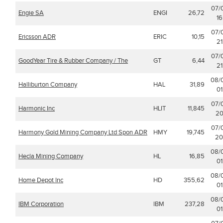
07/
Engie SA
ENGI
26,72
16
07/
Ericsson ADR
ERIC
10,15
21
07/
GoodYear Tire & Rubber Company / The
GT
6,44
21
08/
Halliburton Company
HAL
31,89
01
07/
Harmonic Inc
HLIT
11,845
20
07/
Harmony Gold Mining Company Ltd Spon ADR
HMY
19,745
20
08/
Hecla Mining Company
HL
16,85
01
08/
Home Depot Inc
HD
355,62
01
08/
IBM Corporation
IBM
237,28
01