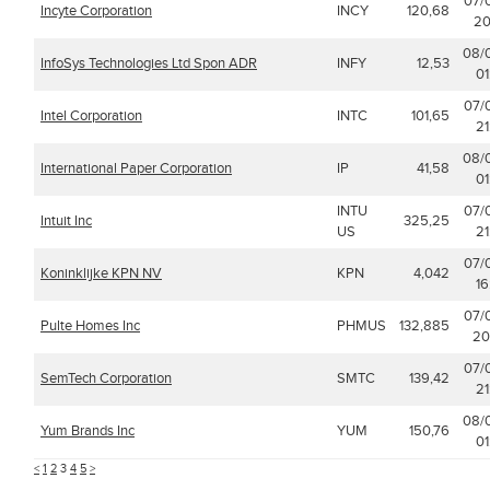
07/
Incyte Corporation
INCY
120,68
20
08/
InfoSys Technologies Ltd Spon ADR
INFY
12,53
01
07/
Intel Corporation
INTC
101,65
21
08/
International Paper Corporation
IP
41,58
01
INTU
07/
Intuit Inc
325,25
US
21
07/
Koninklijke KPN NV
KPN
4,042
16
07/
Pulte Homes Inc
PHMUS
132,885
20
07/
SemTech Corporation
SMTC
139,42
21
08/
Yum Brands Inc
YUM
150,76
01
<
1
2
3
4
5
>