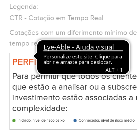
Legenda:
CTR - Cotação em Tempo Real
Cotações com um diferimento mínimo de 
tempo real clique em CTR
PERFIL BIG
Para permitir que todos os clien
que estão a analisar ou a subscr
investimento estão associadas a 
complexidade:
Iniciado, nível de risco baixo
Conhecedor, nível de risco médio