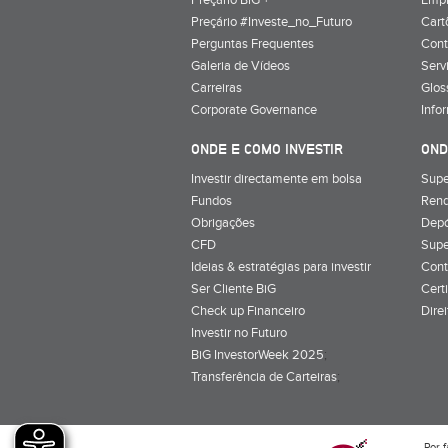
Preçário BiG +
Emp
Preçário #Investe_no_Futuro
Cart
Perguntas Frequentes
Cont
Galeria de Vídeos
Serv
Carreiras
Glos
Corporate Governance
Info
ONDE E COMO INVESTIR
OND
Investir directamente em bolsa
Supe
Fundos
Rend
Obrigações
Depó
CFD
Supe
Ideias & estratégias para investir
Cont
Ser Cliente BiG
Cert
Check up Financeiro
Dire
Investir no Futuro
BiG InvestorWeek 2025
;
Transferência de Carteiras
;
Por f