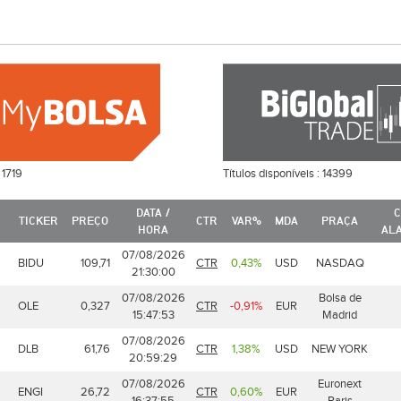
:
1719
Títulos disponíveis :
14399
DATA /
C
TICKER
PREÇO
CTR
VAR%
MDA
PRAÇA
HORA
AL
07/08/2026
BIDU
109,71
CTR
0,43%
USD
NASDAQ
21:30:00
07/08/2026
Bolsa de
OLE
0,327
CTR
-0,91%
EUR
15:47:53
Madrid
07/08/2026
DLB
61,76
CTR
1,38%
USD
NEW YORK
20:59:29
07/08/2026
Euronext
ENGI
26,72
CTR
0,60%
EUR
16:37:55
Paris