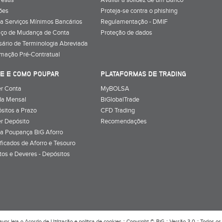
resas
Avaliar a solidez de um Banco
ões
Proteja-se contra o phishing
a Serviços Mínimos Bancários
Regulamentação - DMIF
iço de Mudança de Conta
Proteção de dados
sário de Terminologia Abreviada
rmação Pré-Contratual
E E COMO POUPAR
PLATAFORMAS DE TRADING
r Conta
MyBOLSA
a Mensal
BiGlobalTrade
sitos a Prazo
CFD Trading
r Depósito
Recomendações
a Poupança BiG Aforro
ificados de Aforro e Tesouro
itos e Deveres - Depósitos
avor leia o
Acordo de Utilização
e
política de cookies
:: Copyright © BiG :: Versão 3.0 :: Todos os 