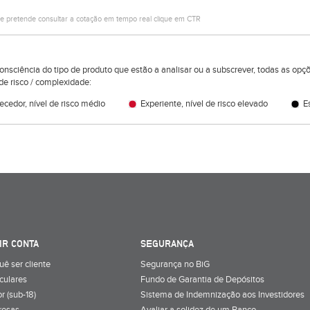
e pretende consultar a cotação em tempo real clique em CTR
consciência do tipo de produto que estão a analisar ou a subscrever, todas as op
de risco / complexidade:
cedor, nível de risco médio
Experiente, nível de risco elevado
Es
IR CONTA
SEGURANÇA
uê ser cliente
Segurança no BiG
iculares
Fundo de Garantia de Depósitos
r (sub-18)
Sistema de Indemnização aos Investidores