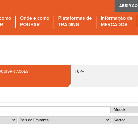
ABRIR C
 como
Onde e como
Plataformas de
Informação de
IR
POUPAR
TRADING
MERCADOS
SQUISAR AÇÕES
TOP+