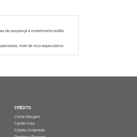
ções de poupança e investimento estão
pecialista, nível de risco especulativo
CRÉDITO
Conta Margem
Cartão Visa
Crédito Ordenado