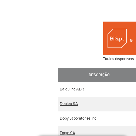
Títulos disponíveis 
DESCRIÇÃO
Baidu Inc ADR
Deoleo SA
Doby Laboratories Inc
Engie SA