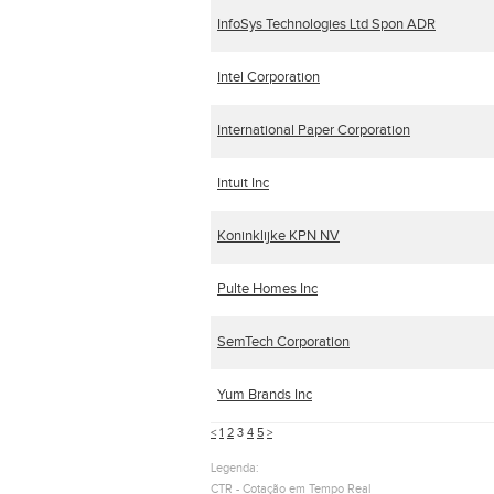
InfoSys Technologies Ltd Spon ADR
Intel Corporation
International Paper Corporation
Intuit Inc
Koninklijke KPN NV
Pulte Homes Inc
SemTech Corporation
Yum Brands Inc
<
1
2
3
4
5
>
Legenda:
CTR - Cotação em Tempo Real