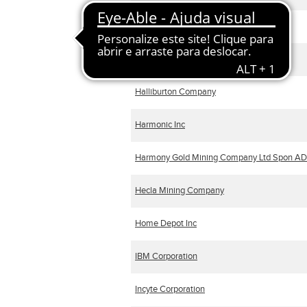
Ericsson ADR
GoodYear Tire & Rubber Company / The
Halliburton Company
Harmonic Inc
Harmony Gold Mining Company Ltd Spon A
Hecla Mining Company
Home Depot Inc
IBM Corporation
Incyte Corporation