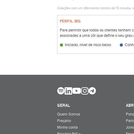
Cotações com um diferimento mínimo de 15 minutos, s
PERFIL BIG
Para permitir que todos os clientes tenham 
associadas a uma côr que define o seu grau 
Iniciado, nível de risco baixo
Conhe
GERAL
ABR
Quem Somos
Porq
Preçário
Part
Minha conta
Júnio