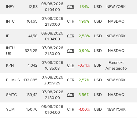
08/08/2026
INFY
12,53
CTR
1,34%
USD
NEW YORK
01:04:00
07/08/2026
INTC
101,65
CTR
1,96%
USD
NASDAQ
21:30:00
08/08/2026
IP
41,58
CTR
2,58%
USD
NEW YORK
01:04:00
INTU
07/08/2026
325,25
CTR
0,99%
USD
NASDAQ
US
21:30:00
07/08/2026
Euronext
KPN
4,042
CTR
-0,74%
EUR
16:35:03
Amesterdão
07/08/2026
PHMUS
132,885
CTR
2,57%
USD
NEW YORK
20:59:29
07/08/2026
SMTC
139,42
CTR
3,56%
USD
NASDAQ
21:30:00
08/08/2026
YUM
150,76
CTR
-1,00%
USD
NEW YORK
01:04:00