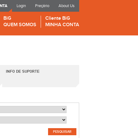
ONTA
Login
Preçário
About Us
BiG
Cliente BiG
QUEM SOMOS
MINHA CONTA
INFO DE SUPORTE