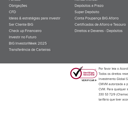
Obrigações
Depósitos a Prazo
CFD
Super Depósito
Ideias & estratégias para investir
Conta Poupança BiG Aforro
Ser Cliente BiG
Certificados de Aforro e Tesouro
Check up Financeiro
Direitos e Deveres - Depósitos
Investir no Futuro
BiG InvestorWeek 2025
;
Transferência de Carteiras
;
Por favor leia o
Acord
Todos os direitos res
Investimento Global S
CMVM autorizada a pr
CVM. Para qualquer in
330 53 72/9 (Chamada
tarifário que tiver a