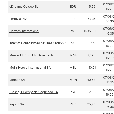
07/08/
eDreams Odigeo SL
EDR
5,56
16:29
07/08/
Ferrovial NV
FER
57,36
16:36
07/08/
Hermes International
RMS
1635,50
16:35
07/08/
Internat Consolidated AirLines Group SA
IAG
5,177
16:29
07/08/
Maurel Et Prom Etablissements
MAU
7,895
16:35
07/08/
Melia Hotels International SA
MEL
10,21
16:28
07/08/
Mersen SA
MRN
40,68
16:35
07/08/
Prosegur Compania Seguridad SA
PSG
2,96
16:29
07/08/
Repsol SA
REP
25,28
16:36