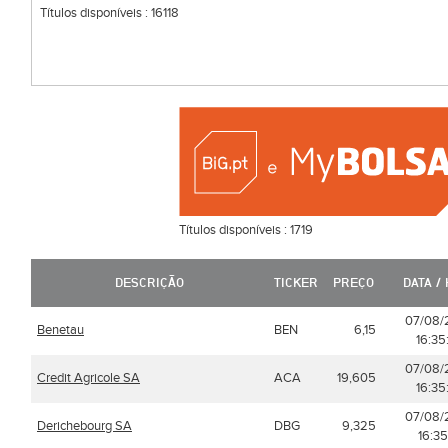
Títulos disponíveis :
16118
Títulos disponíveis :
1719
DESCRIÇÃO
TICKER
PREÇO
DATA /
07/08/
Benetau
BEN
6,15
16:35
07/08/
Credit Agricole SA
ACA
19,605
16:35
07/08/
Derichebourg SA
DBG
9,325
16:35