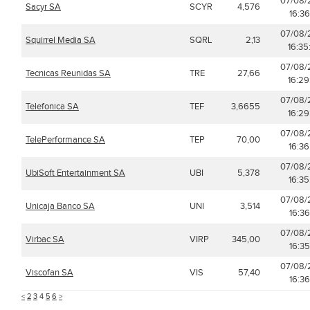
07/08/
Sacyr SA
SCYR
4,576
16:36
07/08/
Squirrel Media SA
SQRL
2,13
16:35
07/08/
Tecnicas Reunidas SA
TRE
27,66
16:29
07/08/
Telefonica SA
TEF
3,6655
16:29
07/08/
TelePerformance SA
TEP
70,00
16:36
07/08/
UbiSoft Entertainment SA
UBI
5,378
16:35
07/08/
Unicaja Banco SA
UNI
3,514
16:36
07/08/
Virbac SA
VIRP
345,00
16:35
07/08/
Viscofan SA
VIS
57,40
16:36
<
2
3
4
5
6
>