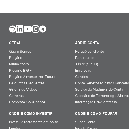
GERAL
ABRIR CONTA
Quem Somos
Porquê ser cliente
Preçário
Particulares
Minha conta
Júnior (sub-18)
Preçário BiG +
Empresas
Preçário #Investe_no_Futuro
Cartões
Perguntas Frequentes
Conta Serviços Mínimos Bancário
Galeria de Vídeos
Serviço de Mudança de Conta
Carreiras
Glossário de Terminologia Abrevi
Corporate Governance
Informação Pré-Contratual
ONDE E COMO INVESTIR
ONDE E COMO POUPAR
Investir directamente em bolsa
Super Conta
Fundos
Renda Mensal