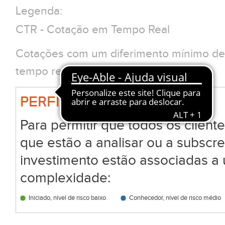
Legenda:
CTR - Cotação em Tempo Real
Cotações com um diferimento mínimo de 
tempo real clique em CTR
PERFIL BIG
Para permitir que todos os clien
que estão a analisar ou a subscr
investimento estão associadas a 
complexidade:
Iniciado, nível de risco baixo
Conhecedor, nível de risco médio