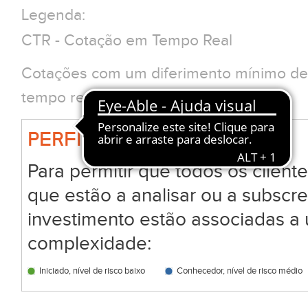
Legenda:
CTR - Cotação em Tempo Real
Cotações com um diferimento mínimo de 
tempo real clique em CTR
PERFIL BIG
Para permitir que todos os clien
que estão a analisar ou a subscr
investimento estão associadas a 
complexidade:
Iniciado, nível de risco baixo
Conhecedor, nível de risco médio