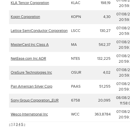
07/08/
KLA Tencor Corporation
KLAC
198,19
20:59
07/08/
Kopin Corporation
KOPN
4,30
20:59
07/08/
Lattice SemiConductor Corporation
LSCC
130,27
20:59
07/08/
MasterCard Inc Class A
MA
562,37
20:59
07/08/
NetEase.com Inc ADR
NTES
132,225
20:59
07/08/
OraSure Technologies Inc
OSUR
4,02
20:59
07/08/
Pan American Silver Corp
PAAS
51,255
20:59
08/08/
Sony Group Corporation_EUR
6758
20,095
11:58:
07/08/
Wesco International Inc
WCC
363,8784
20:59
<
1
2
3
4
5
>