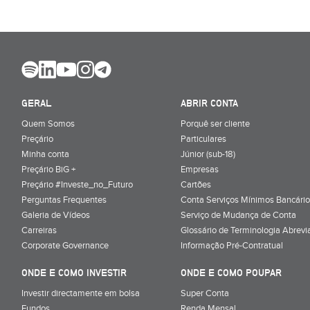
GERAL
ABRIR CONTA
Quem Somos
Porquê ser cliente
Preçário
Particulares
Minha conta
Júnior (sub-18)
Preçário BiG +
Empresas
Preçário #Investe_no_Futuro
Cartões
Perguntas Frequentes
Conta Serviços Mínimos Bancário
Galeria de Vídeos
Serviço de Mudança de Conta
Carreiras
Glossário de Terminologia Abrevi
Corporate Governance
Informação Pré-Contratual
ONDE E COMO INVESTIR
ONDE E COMO POUPAR
Investir directamente em bolsa
Super Conta
Fundos
Renda Mensal