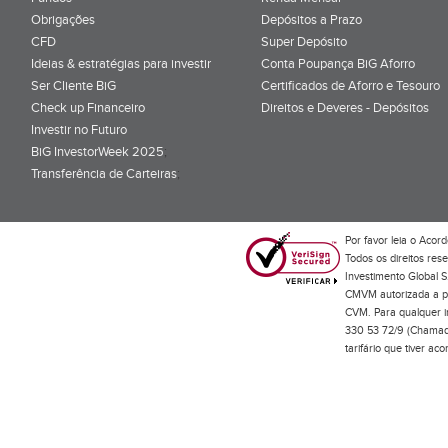
Obrigações
Depósitos a Prazo
CFD
Super Depósito
Ideias & estratégias para investir
Conta Poupança BiG Aforro
Ser Cliente BiG
Certificados de Aforro e Tesouro
Check up Financeiro
Direitos e Deveres - Depósitos
Investir no Futuro
BiG InvestorWeek 2025
;
Transferência de Carteiras
;
Por favor leia o
Acord
Todos os direitos res
Investimento Global S
CMVM autorizada a pr
CVM. Para qualquer in
330 53 72/9 (Chamada
tarifário que tiver a