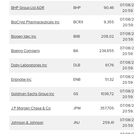
07/08/
BHP Group Ltd ADR
BHP
90,46
20:59
07/08/
BioCryst Pharmaceuticals Inc
BCRX
9,355
20:59
07/08/
Biogen Idec Inc
BIIB
208,02
20:59
07/08/
Boeing Company
BA
234,655
20:59
07/08/
Doby Laboratories Inc
DLB
61,76
20:59
07/08/
Enbridge Inc
ENB
51,32
20:59
07/08/
Goldman Sachs Group Inc
GS
1039,72
20:59
07/08/
J P Morgan Chase & Co
JPM
357,705
20:59
07/08/
Johnson & Johnson
JNJ
259,41
20:59