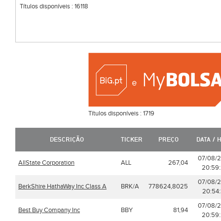
Títulos disponíveis :
16118
Títulos disponíveis :
1719
DESCRIÇÃO
TICKER
PREÇO
DATA / 
07/08/
AllState Corporation
ALL
267,04
20:59
07/08/
BerkShire HathaWay Inc Class A
BRK/A
778624,8025
20:54
07/08/
Best Buy Company Inc
BBY
81,94
20:59