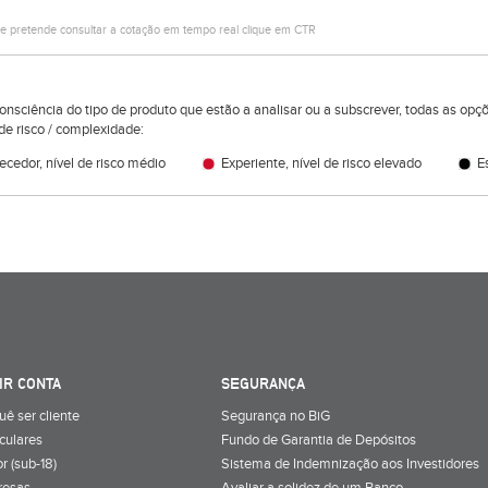
e pretende consultar a cotação em tempo real clique em CTR
consciência do tipo de produto que estão a analisar ou a subscrever, todas as op
de risco / complexidade:
cedor, nível de risco médio
Experiente, nível de risco elevado
Es
IR CONTA
SEGURANÇA
uê ser cliente
Segurança no BiG
iculares
Fundo de Garantia de Depósitos
r (sub-18)
Sistema de Indemnização aos Investidores