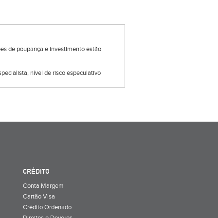
ções de poupança e investimento estão
pecialista, nível de risco especulativo
CRÉDITO
Conta Margem
Cartão Visa
Crédito Ordenado