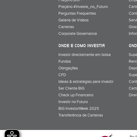
Preçário BiG +
Emp
Preçário #Investe_no_Futuro
Cart
Perguntas Frequentes
Cont
Galeria de Vídeos
Serv
Carreiras
Glos
Corporate Governance
Info
ONDE E COMO INVESTIR
OND
Investir directamente em bolsa
Supe
Fundos
Rend
Obrigações
Depó
CFD
Supe
Ideias & estratégias para investir
Cont
Ser Cliente BiG
Cert
Check up Financeiro
Dire
Investir no Futuro
BiG InvestorWeek 2025
;
Transferência de Carteiras
;
Por f