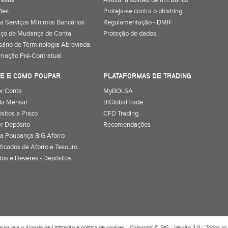
resas
Avaliar a solidez de um Banco
ões
Proteja-se contra o phishing
a Serviços Mínimos Bancários
Regulamentação - DMIF
iço de Mudança de Conta
Proteção de dados
sário de Terminologia Abreviada
rmação Pré-Contratual
E E COMO POUPAR
PLATAFORMAS DE TRADING
r Conta
MyBOLSA
a Mensal
BiGlobalTrade
sitos a Prazo
CFD Trading
r Depósito
Recomendações
a Poupança BiG Aforro
ificados de Aforro e Tesouro
itos e Deveres - Depósitos
avor leia o
Acordo de Utilização
e
política de cookies
:: Copyright © BiG :: Versão 3.0 :: Todos os 