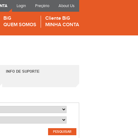
ONTA
Login
Preçário
About Us
BiG
Cliente BiG
QUEM SOMOS
MINHA CONTA
INFO DE SUPORTE