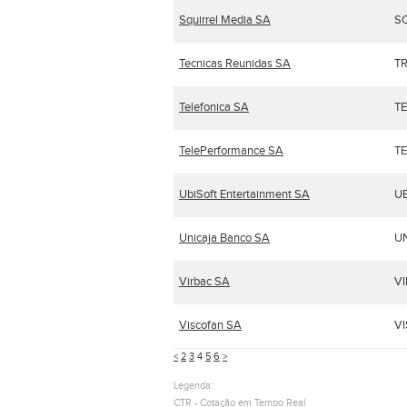
Squirrel Media SA
S
Tecnicas Reunidas SA
T
Telefonica SA
TE
TelePerformance SA
T
UbiSoft Entertainment SA
UB
Unicaja Banco SA
UN
Virbac SA
VI
Viscofan SA
VI
<
2
3
4
5
6
>
Legenda:
CTR - Cotação em Tempo Real