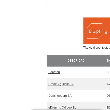
Títulos disponíveis 
DESCRIÇÃO
T
Benetau
B
Credit Agricole SA
A
Derichebourg SA
D
eDreams Odigeo SL
E