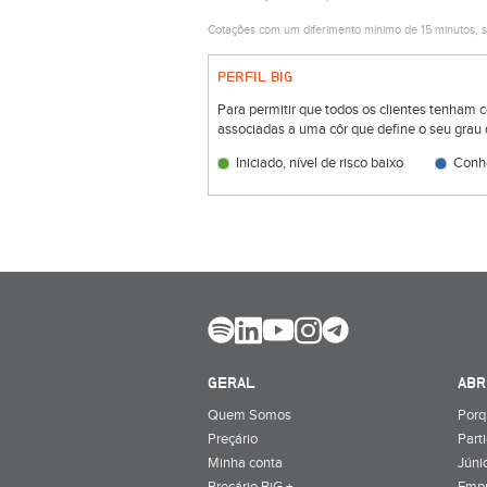
Cotações com um diferimento mínimo de 15 minutos, s
PERFIL BIG
Para permitir que todos os clientes tenham 
associadas a uma côr que define o seu grau 
Iniciado, nível de risco baixo
Conhe
GERAL
ABR
Quem Somos
Porq
Preçário
Part
Minha conta
Júnio