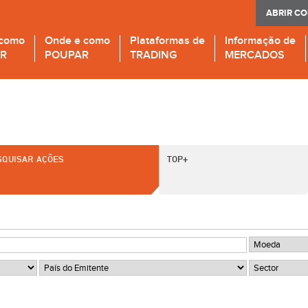
ABRIR C
 como
Onde e como
Plataformas de
Informação de
IR
POUPAR
TRADING
MERCADOS
SQUISAR AÇÕES
TOP+