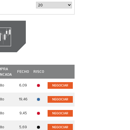
MPRA
FECHO
RISCO
ANCADA
ão
6,09
NEGOCIAR
ão
19,46
NEGOCIAR
ão
9,45
NEGOCIAR
ão
5,69
NEGOCIAR