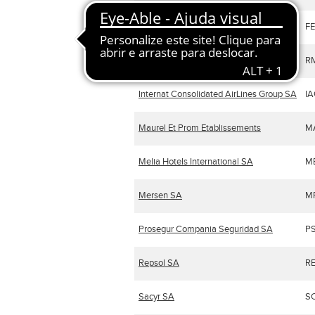
Ferrovial NV
F
Hermes International
R
Internat Consolidated AirLines Group SA
IA
Maurel Et Prom Etablissements
M
Melia Hotels International SA
M
Mersen SA
M
Prosegur Compania Seguridad SA
P
Repsol SA
R
Sacyr SA
S