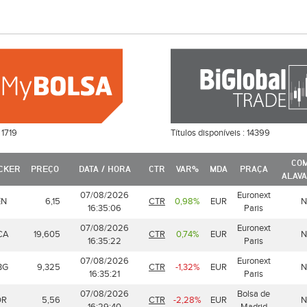
:
1719
Títulos disponíveis :
14399
CO
ICKER
PREÇO
DATA / HORA
CTR
VAR%
MDA
PRAÇA
ALAV
07/08/2026
Euronext
EN
6,15
CTR
0,98%
EUR
N
16:35:06
Paris
07/08/2026
Euronext
CA
19,605
CTR
0,74%
EUR
N
16:35:22
Paris
07/08/2026
Euronext
BG
9,325
CTR
-1,32%
EUR
N
16:35:21
Paris
07/08/2026
Bolsa de
DR
5,56
CTR
-2,28%
EUR
N
16:29:40
Madrid