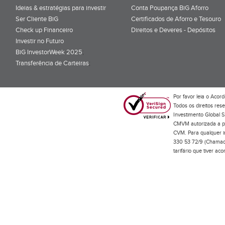
Ideias & estratégias para investir
Conta Poupança BiG Aforro
Ser Cliente BiG
Certificados de Aforro e Tesouro
Check up Financeiro
Direitos e Deveres - Depósitos
Investir no Futuro
BiG InvestorWeek 2025
;
Transferência de Carteiras
;
Por favor leia o
Acord
Todos os direitos res
Investimento Global S
CMVM autorizada a pr
CVM. Para qualquer in
330 53 72/9 (Chamada
tarifário que tiver a