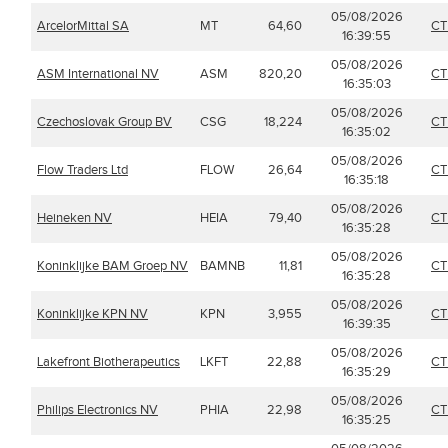
05/08/2026
ArcelorMittal SA
MT
64,60
CT
16:39:55
05/08/2026
ASM International NV
ASM
820,20
CT
16:35:03
05/08/2026
Czechoslovak Group BV
CSG
18,224
CT
16:35:02
05/08/2026
Flow Traders Ltd
FLOW
26,64
CT
16:35:18
05/08/2026
Heineken NV
HEIA
79,40
CT
16:35:28
05/08/2026
Koninklijke BAM Groep NV
BAMNB
11,81
CT
16:35:28
05/08/2026
Koninklijke KPN NV
KPN
3,955
CT
16:39:35
05/08/2026
Lakefront Biotherapeutics
LKFT
22,88
CT
16:35:29
05/08/2026
Philips Electronics NV
PHIA
22,98
CT
16:35:25