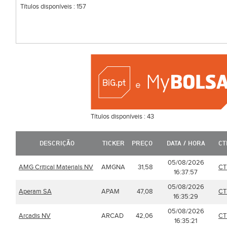
Títulos disponíveis :
157
Títulos disponíveis :
43
DESCRIÇÃO
TICKER
PREÇO
DATA / HORA
CT
05/08/2026
AMG Critical Materials NV
AMGNA
31,58
CT
16:37:57
05/08/2026
Aperam SA
APAM
47,08
CT
16:35:29
05/08/2026
Arcadis NV
ARCAD
42,06
CT
16:35:21