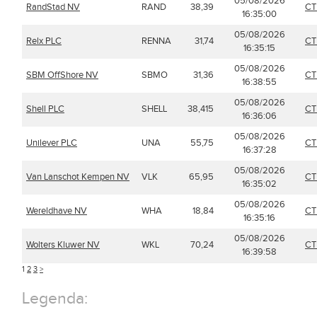
05/08/2026
RandStad NV
RAND
38,39
CT
16:35:00
05/08/2026
Relx PLC
RENNA
31,74
CT
16:35:15
05/08/2026
SBM OffShore NV
SBMO
31,36
CT
16:38:55
05/08/2026
Shell PLC
SHELL
38,415
CT
16:36:06
05/08/2026
Unilever PLC
UNA
55,75
CT
16:37:28
05/08/2026
Van Lanschot Kempen NV
VLK
65,95
CT
16:35:02
05/08/2026
Wereldhave NV
WHA
18,84
CT
16:35:16
05/08/2026
Wolters Kluwer NV
WKL
70,24
CT
16:39:58
1
2
3
>
Legenda: