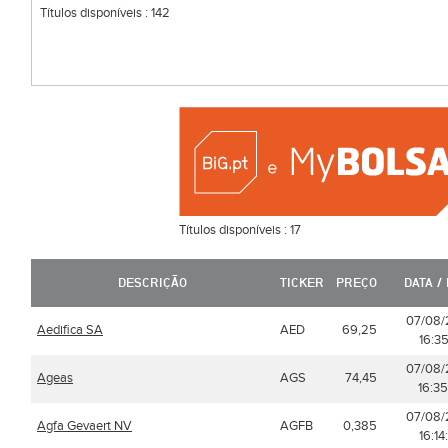
Títulos disponíveis :
142
Títulos disponíveis :
17
DESCRIÇÃO
TICKER
PREÇO
DATA /
07/08
Aedifica SA
AED
69,25
16:35
07/08
Ageas
AGS
74,45
16:35
07/08
Agfa Gevaert NV
AGFB
0,385
16:14