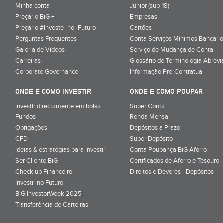
Minha conta
Júnior (sub-18)
Preçário BiG +
Empresas
Preçário #Investe_no_Futuro
Cartões
Perguntas Frequentes
Conta Serviços Mínimos Bancário
Galeria de Vídeos
Serviço de Mudança de Conta
Carreiras
Glossário de Terminologia Abrevi
Corporate Governance
Informação Pré-Contratual
ONDE E COMO INVESTIR
ONDE E COMO POUPAR
Investir directamente em bolsa
Super Conta
Fundos
Renda Mensal
Obrigações
Depósitos a Prazo
CFD
Super Depósito
Ideias & estratégias para investir
Conta Poupança BiG Aforro
Ser Cliente BiG
Certificados de Aforro e Tesouro
Check up Financeiro
Direitos e Deveres - Depósitos
Investir no Futuro
BiG InvestorWeek 2025
;
Transferência de Carteiras
;