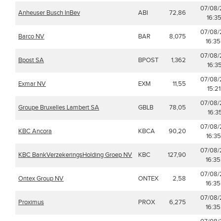
07/08
Anheuser Busch InBev
ABI
72,86
16:35
07/08
Barco NV
BAR
8,075
16:35
07/08
Bpost SA
BPOST
1,362
16:35
07/08
Exmar NV
EXM
11,55
15:21
07/08
Groupe Bruxelles Lambert SA
GBLB
78,05
16:35
07/08
KBC Ancora
KBCA
90,20
16:35
07/08
KBC BankVerzekeringsHolding Groep NV
KBC
127,90
16:35
07/08
Ontex Group NV
ONTEX
2,58
16:35
07/08
Proximus
PROX
6,275
16:35