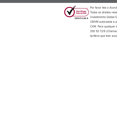
Por favor leia o
Acord
Todos os direitos res
Investimento Global S
CMVM autorizada a pr
CVM. Para qualquer in
330 53 72/9 (Chamada
tarifário que tiver a