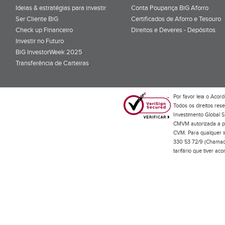
Ideias & estratégias para investir
Conta Poupança BiG Aforro
Ser Cliente BiG
Certificados de Aforro e Tesouro
Check up Financeiro
Direitos e Deveres - Depósitos
Investir no Futuro
BiG InvestorWeek 2025
;
Transferência de Carteiras
;
Por favor leia o
Acord
Todos os direitos res
Investimento Global S
CMVM autorizada a pr
CVM. Para qualquer in
330 53 72/9 (Chamada
tarifário que tiver a