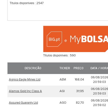
Títulos disponíveis :
2547
Títulos disponíveis :
590
DESCRIÇÃO
TICKER
PREÇO
DATA / HOR
06/08/202
Agnico Eagle Mines Ltd
AEM
168,04
20:59:03
06/08/202
Alamos Gold Inc Class A
AGI
31,135
20:59:03
06/08/202
Assured Guaranty Ltd
AGO
82,70
20:59:02