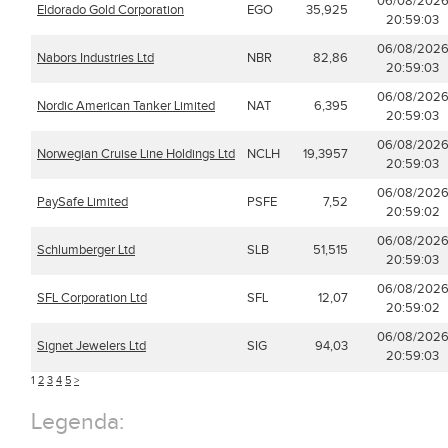
06/08/202
Eldorado Gold Corporation
EGO
35,925
20:59:03
06/08/202
Nabors Industries Ltd
NBR
82,86
20:59:03
06/08/202
Nordic American Tanker Limited
NAT
6,395
20:59:03
06/08/202
Norwegian Cruise Line Holdings Ltd
NCLH
19,3957
20:59:03
06/08/202
PaySafe Limited
PSFE
7,52
20:59:02
06/08/202
Schlumberger Ltd
SLB
51,515
20:59:03
06/08/202
SFL Corporation Ltd
SFL
12,07
20:59:02
06/08/202
Signet Jewelers Ltd
SIG
94,03
20:59:03
1
2
3
4
5
>
Legenda: