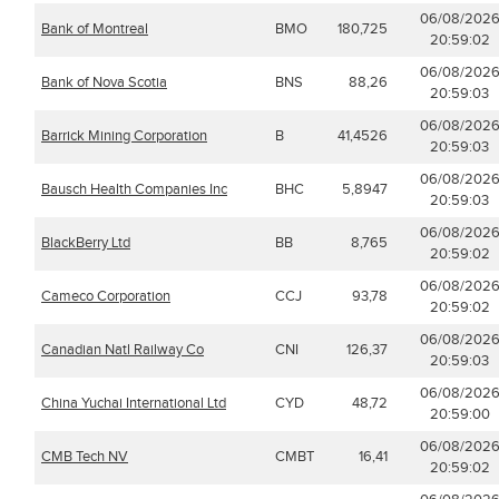
06/08/202
Bank of Montreal
BMO
180,725
20:59:02
06/08/202
Bank of Nova Scotia
BNS
88,26
20:59:03
06/08/202
Barrick Mining Corporation
B
41,4526
20:59:03
06/08/202
Bausch Health Companies Inc
BHC
5,8947
20:59:03
06/08/202
BlackBerry Ltd
BB
8,765
20:59:02
06/08/202
Cameco Corporation
CCJ
93,78
20:59:02
06/08/202
Canadian Natl Railway Co
CNI
126,37
20:59:03
06/08/202
China Yuchai International Ltd
CYD
48,72
20:59:00
06/08/202
CMB Tech NV
CMBT
16,41
20:59:02