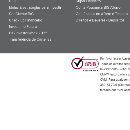
CFD
Super Depósito
Ideias & estratégias para investir
Conta Poupança BiG Aforro
Ser Cliente BiG
Certificados de Aforro e Tesouro
Check up Financeiro
Direitos e Deveres - Depósitos
Investir no Futuro
BiG InvestorWeek 2025
;
Transferência de Carteiras
;
Por favor leia o
Acord
Todos os direitos res
Investimento Global S
CMVM autorizada a pr
CVM. Para qualquer in
330 53 72/9 (Chamada
tarifário que tiver a