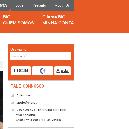
ONTA
Login
Preçário
About Us
BiG
Cliente BiG
QUEM SOMOS
MINHA CONTA
Username
Ajuda
LOGIN
FALE CONNOSCO
Agências
apoio@big.pt
213 305 377 - chamada para rede
fixa nacional
(dias úteis das 8:00 às 21:00)