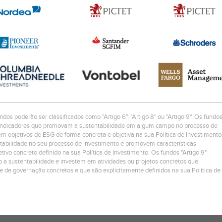
ndos poderão ser classificados como "Artigo 6", "Artigo 8" ou "Artigo 9". Os fundo
os/indicadores que promovam a sustentabilidade em algum campo no processo de
 objetivos de ESG de forma concreta e objetiva na sua Política de Investimento
ntabilidade no seu processo de investimento e promovem características
ivo concreto definido na sua Política de Investimento. Os fundos "Artigo 9"
 a sustentabilidade e investem em atividades ou projetos concretos que
 e de governação concretos e que são explicitamente definidos na sua Política de