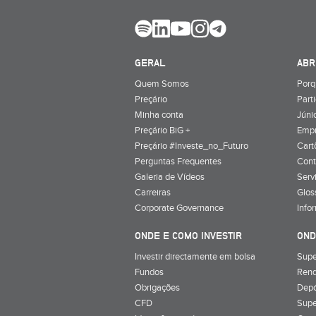
GERAL
ABR
Quem Somos
Porq
Preçário
Part
Minha conta
Júnio
Preçário BiG +
Emp
Preçário #Investe_no_Futuro
Cart
Perguntas Frequentes
Cont
Galeria de Vídeos
Serv
Carreiras
Glos
Corporate Governance
Info
ONDE E COMO INVESTIR
OND
Investir directamente em bolsa
Supe
Fundos
Rend
Obrigações
Depó
CFD
Supe