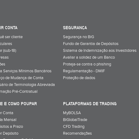
IR CONTA
SEGURANÇA
uê ser cliente
Segurança no BiG
iculares
Fundo de Garantia de Depósitos
r (sub-18)
Sistema de Indemnização aos Investidores
resas
Avaliar a solidez de um Banco
ões
Proteja-se contra o phishing
a Serviços Mínimos Bancários
Regulamentação - DMIF
iço de Mudança de Conta
Proteção de dados
sário de Terminologia Abreviada
rmação Pré-Contratual
E E COMO POUPAR
PLATAFORMAS DE TRADING
r Conta
MyBOLSA
a Mensal
BiGlobalTrade
sitos a Prazo
CFD Trading
r Depósito
Recomendações