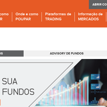
ABRIR C
 como
Onde e como
Plataformas de
Informação de
IR
POUPAR
TRADING
MERCADOS
OS
ADVISORY DE FUNDOS