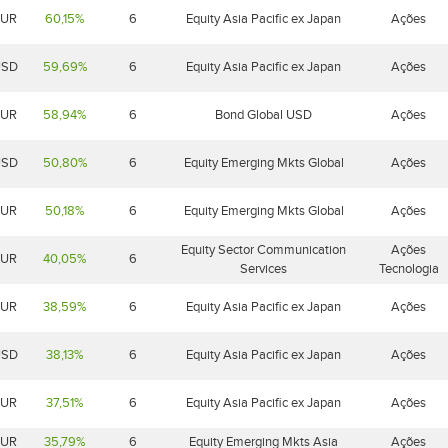
EUR
60,15%
6
Equity Asia Pacific ex Japan
Ações
USD
59,69%
6
Equity Asia Pacific ex Japan
Ações
EUR
58,94%
6
Bond Global USD
Ações
USD
50,80%
6
Equity Emerging Mkts Global
Ações
EUR
50,18%
6
Equity Emerging Mkts Global
Ações
Equity Sector Communication
Ações
EUR
40,05%
6
Services
Tecnologia
EUR
38,59%
6
Equity Asia Pacific ex Japan
Ações
USD
38,13%
6
Equity Asia Pacific ex Japan
Ações
EUR
37,51%
6
Equity Asia Pacific ex Japan
Ações
EUR
35,79%
6
Equity Emerging Mkts Asia
Ações