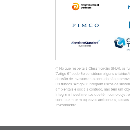
(*) No que respeita à Classificação SFDR, os fu
"Artigo 6" poderão considerar alguns critéri
decisão de investimento contudo não promovem
Os fundos "Artigo 8" integram riscos de suste
ambientais e sociais contudo, não têm um objet
integram investimentos que têm como objetivo
contribuam para objetivos ambientais, sociais
Investimento.