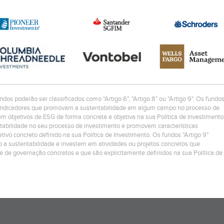
ndos poderão ser classificados como "Artigo 6", "Artigo 8" ou "Artigo 9". Os fundo
os/indicadores que promovam a sustentabilidade em algum campo no processo de
 objetivos de ESG de forma concreta e objetiva na sua Política de Investimento
ntabilidade no seu processo de investimento e promovem características
ivo concreto definido na sua Política de Investimento. Os fundos "Artigo 9"
 a sustentabilidade e investem em atividades ou projetos concretos que
 e de governação concretos e que são explicitamente definidos na sua Política de