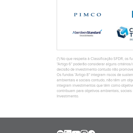
(*) No que respeita à Classificação SFDR, os fu
"Artigo 6" poderão considerar alguns critéri
decisão de investimento contudo não promovem
Os fundos "Artigo 8" integram riscos de suste
ambientais e sociais contudo, não têm um objet
integram investimentos que têm como objetivo
contribuam para objetivos ambientais, sociais
Investimento.