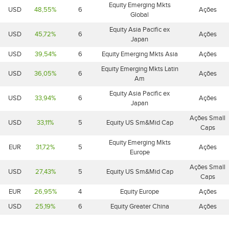
Equity Emerging Mkts
USD
48,55%
6
Ações
Global
Equity Asia Pacific ex
USD
45,72%
6
Ações
Japan
USD
39,54%
6
Equity Emerging Mkts Asia
Ações
Equity Emerging Mkts Latin
USD
36,05%
6
Ações
Am
Equity Asia Pacific ex
USD
33,94%
6
Ações
Japan
Ações Small
USD
33,11%
5
Equity US Sm&Mid Cap
Caps
Equity Emerging Mkts
EUR
31,72%
5
Ações
Europe
Ações Small
USD
27,43%
5
Equity US Sm&Mid Cap
Caps
EUR
26,95%
4
Equity Europe
Ações
USD
25,19%
6
Equity Greater China
Ações