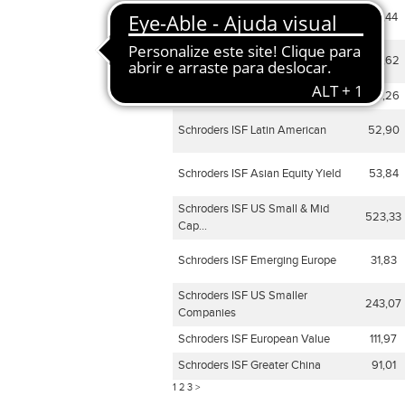
Schroders ISF Emerging Markets
24,44
Schroders ISF Asian Opportunities
29,62
Schroders ISF Emerging Asia
69,26
Schroders ISF Latin American
52,90
Schroders ISF Asian Equity Yield
53,84
Schroders ISF US Small & Mid
523,33
Cap...
Schroders ISF Emerging Europe
31,83
Schroders ISF US Smaller
243,07
Companies
Schroders ISF European Value
111,97
Schroders ISF Greater China
91,01
1
2
3
>