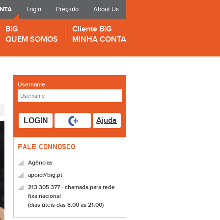
ONTA
Login
Preçário
About Us
BiG
Cliente BiG
QUEM SOMOS
MINHA CONTA
Username
Ajuda
LOGIN
FALE CONNOSCO
Agências
apoio@big.pt
213 305 377 - chamada para rede
fixa nacional
(dias úteis das 8:00 às 21:00)