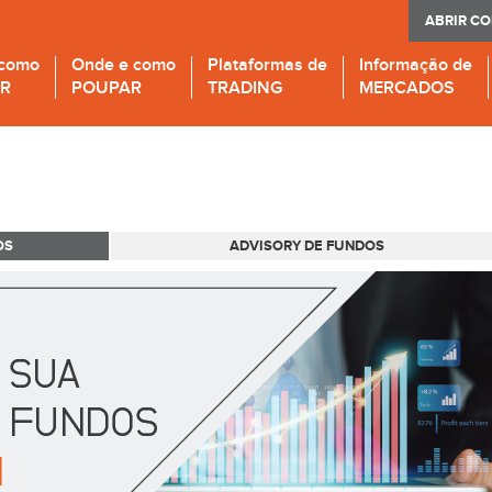
ABRIR C
 como
Onde e como
Plataformas de
Informação de
IR
POUPAR
TRADING
MERCADOS
OS
ADVISORY DE FUNDOS