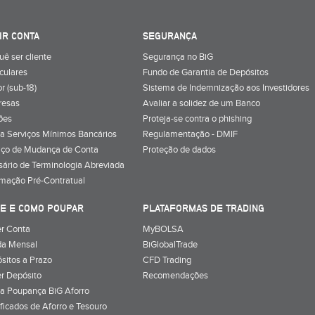
IR CONTA
SEGURANÇA
uê ser cliente
Segurança no BiG
iculares
Fundo de Garantia de Depósitos
r (sub-18)
Sistema de Indemnização aos Investidores
resas
Avaliar a solidez de um Banco
ões
Proteja-se contra o phishing
a Serviços Mínimos Bancários
Regulamentação - DMIF
iço de Mudança de Conta
Proteção de dados
sário de Terminologia Abreviada
rmação Pré-Contratual
E E COMO POUPAR
PLATAFORMAS DE TRADING
r Conta
MyBOLSA
a Mensal
BiGlobalTrade
sitos a Prazo
CFD Trading
r Depósito
Recomendações
a Poupança BiG Aforro
ificados de Aforro e Tesouro