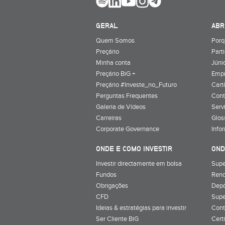
GERAL
ABR
Quem Somos
Porq
Preçário
Part
Minha conta
Júnio
Preçário BiG +
Emp
Preçário #Investe_no_Futuro
Cart
Perguntas Frequentes
Cont
Galeria de Vídeos
Serv
Carreiras
Glos
Corporate Governance
Info
ONDE E COMO INVESTIR
OND
Investir directamente em bolsa
Supe
Fundos
Rend
Obrigações
Depó
CFD
Supe
Ideias & estratégias para investir
Cont
Ser Cliente BiG
Cert