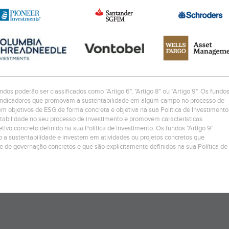
ndos poderão ser classificados como "Artigo 6", "Artigo 8" ou "Artigo 9". Os fundo
os/indicadores que promovam a sustentabilidade em algum campo no processo de
 objetivos de ESG de forma concreta e objetiva na sua Política de Investimento
ntabilidade no seu processo de investimento e promovem características
ivo concreto definido na sua Política de Investimento. Os fundos "Artigo 9"
 a sustentabilidade e investem em atividades ou projetos concretos que
 e de governação concretos e que são explicitamente definidos na sua Política de