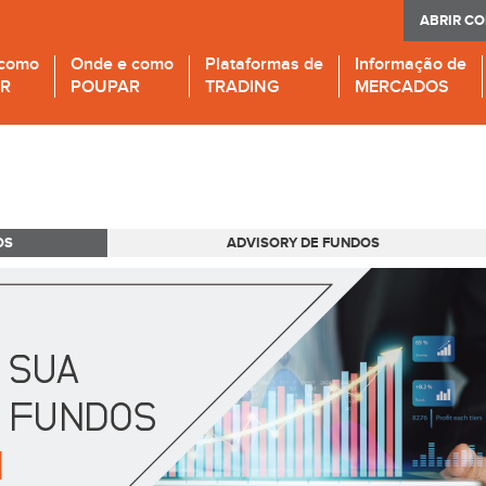
ABRIR C
 como
Onde e como
Plataformas de
Informação de
IR
POUPAR
TRADING
MERCADOS
OS
ADVISORY DE FUNDOS