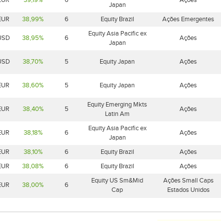
EUR
39,19%
6
Ações
Japan
EUR
38,99%
6
Equity Brazil
Ações Emergentes
Equity Asia Pacific ex
USD
38,95%
6
Ações
Japan
USD
38,70%
5
Equity Japan
Ações
EUR
38,60%
5
Equity Japan
Ações
Equity Emerging Mkts
EUR
38,40%
5
Ações
Latin Am
Equity Asia Pacific ex
EUR
38,18%
6
Ações
Japan
EUR
38,10%
6
Equity Brazil
Ações
EUR
38,08%
6
Equity Brazil
Ações
Equity US Sm&Mid
Ações Small Caps
EUR
38,00%
6
Cap
Estados Unidos