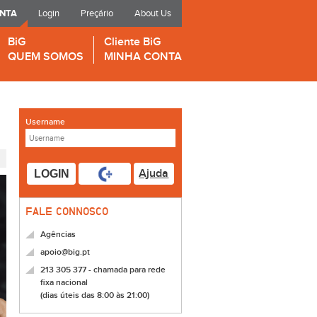
ONTA
Login
Preçário
About Us
BiG
Cliente BiG
QUEM SOMOS
MINHA CONTA
Username
Ajuda
LOGIN
FALE CONNOSCO
Agências
apoio@big.pt
213 305 377 - chamada para rede
fixa nacional
(dias úteis das 8:00 às 21:00)