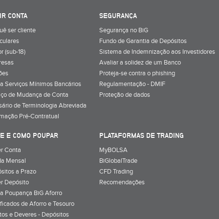
IR CONTA
SEGURANÇA
uê ser cliente
Segurança no BiG
iculares
Fundo de Garantia de Depósitos
r (sub-18)
Sistema de Indemnização aos Investidores
resas
Avaliar a solidez de um Banco
ões
Proteja-se contra o phishing
a Serviços Mínimos Bancários
Regulamentação - DMIF
iço de Mudança de Conta
Proteção de dados
sário de Terminologia Abreviada
rmação Pré-Contratual
E E COMO POUPAR
PLATAFORMAS DE TRADING
r Conta
MyBOLSA
a Mensal
BiGlobalTrade
sitos a Prazo
CFD Trading
r Depósito
Recomendações
a Poupança BiG Aforro
ificados de Aforro e Tesouro
itos e Deveres - Depósitos