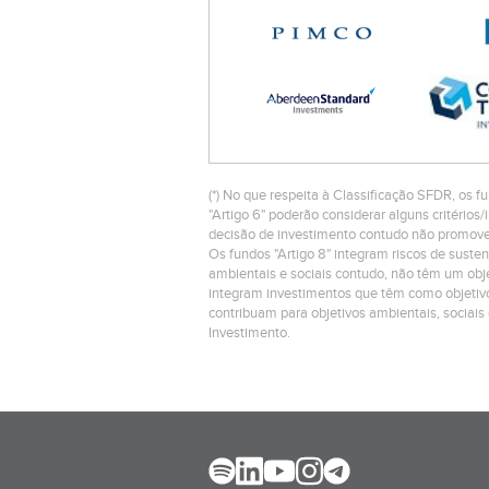
(*) No que respeita à Classificação SFDR, os fu
"Artigo 6" poderão considerar alguns critéri
decisão de investimento contudo não promovem
Os fundos "Artigo 8" integram riscos de suste
ambientais e sociais contudo, não têm um objet
integram investimentos que têm como objetivo
contribuam para objetivos ambientais, sociais
Investimento.