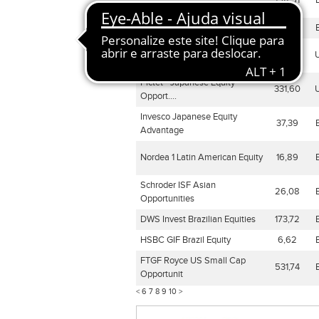
158,51
Stars...
DWS Invest Brazilian Equities
190,32
Amundi Funds - Asia Equity
56,35
Focus...
Pictet - Japanese Equity
331,60
Opport....
Invesco Japanese Equity
37,39
Advantage
Nordea 1 Latin American Equity
16,89
Schroder ISF Asian
26,08
Opportunities
DWS Invest Brazilian Equities
173,72
HSBC GIF Brazil Equity
6,62
FTGF Royce US Small Cap
531,74
Opportunit
<
6
7
8
9
10
>