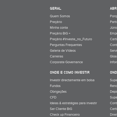
GERAL
ABR
Quem Somos
Porq
Preçário
Part
Minha conta
Júnio
Preçário BiG +
Emp
Preçário #Investe_no_Futuro
Cart
Perguntas Frequentes
Cont
Galeria de Vídeos
Serv
Carreiras
Glos
Corporate Governance
Info
ONDE E COMO INVESTIR
OND
Investir directamente em bolsa
Supe
Fundos
Rend
Obrigações
Depó
CFD
Supe
Ideias & estratégias para investir
Cont
Ser Cliente BiG
Cert
Check up Financeiro
Dire