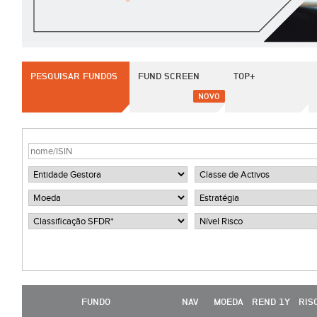
PESQUISAR FUNDOS
FUND SCREEN
TOP+
NOVO
FUNDO
NAV
MOEDA
REND 1Y
RIS