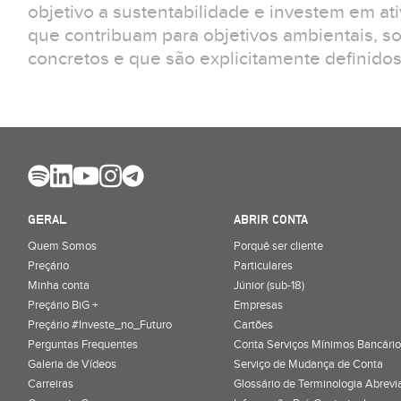
objetivo a sustentabilidade e investem em at
que contribuam para objetivos ambientais, s
concretos e que são explicitamente definidos 
GERAL
ABRIR CONTA
Quem Somos
Porquê ser cliente
Preçário
Particulares
Minha conta
Júnior (sub-18)
Preçário BiG +
Empresas
Preçário #Investe_no_Futuro
Cartões
Perguntas Frequentes
Conta Serviços Mínimos Bancário
Galeria de Vídeos
Serviço de Mudança de Conta
Carreiras
Glossário de Terminologia Abrevi