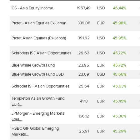
GS - Asia Equity Income
1967,49
USD
46,44%
Pictet - Asian Equities Ex-Japan
339,06
EUR
45,98%
Pictet Asian Equities (Ex-Japan)
391,62
USD
45,95%
Schroders ISF Asian Opportunities
29,62
USD
45,72%
Blue Whale Growth Fund
23,95
EUR
45,72%
Blue Whale Growth Fund USD
23,69
USD
45,66%
Schroder ISF Asian Opportunities
25,64
EUR
45,63%
Templeton Asian Growth Fund
41,18
EUR
45,45%
EUR...
JPMorgan - Emerging Markets
166,12
EUR
45,30%
Equi...
HSBC GIF Global Emerging
25,91
EUR
45,29%
Markets...