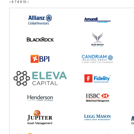
<
6
7
8
9
10
>