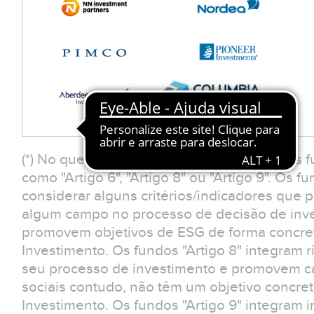
(*) No que respeita à Classificação SFDR, os 
como "Artigo 6", "Artigo 8" ou "Artigo 9". Os f
considerar alguns critérios/indicadores que
algum campo no processo de decisão de inv
promovem objetivos de ESG de forma concreta
Investimento. Os fundos "Artigo 8" integram r
seu processo de investimento e promovem car
sociais contudo, não têm um objetivo concreto
Investimento. Os fundos "Artigo 9" integram