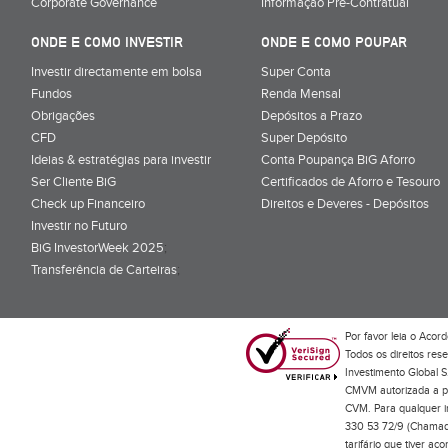
Corporate Governance
Informação Pré-Contratual
ONDE E COMO INVESTIR
ONDE E COMO POUPAR
Investir directamente em bolsa
Super Conta
Fundos
Renda Mensal
Obrigações
Depósitos a Prazo
CFD
Super Depósito
Ideias & estratégias para investir
Conta Poupança BiG Aforro
Ser Cliente BiG
Certificados de Aforro e Tesouro
Check up Financeiro
Direitos e Deveres - Depósitos
Investir no Futuro
BiG InvestorWeek 2025
;
Transferência de Carteiras
;
Por favor leia o
Acord
Todos os direitos res
Investimento Global S
CMVM autorizada a pr
CVM. Para qualquer in
330 53 72/9 (Chamada
tarifário que tiver a