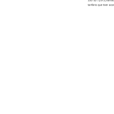
330 53 72/9 (Chamada
tarifário que tiver a