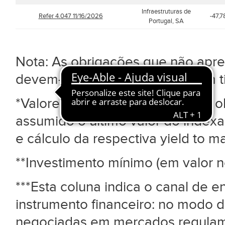
Infraestruturas de
Refer 4.047 11/16/2026
-47,
Portugal, SA
Nota: As obrigações que não ap
devem-se ao facto de não terem 
*Valores indicativos. No caso de
assumido o último valor do index
e cálculo da respectiva yield to mat
**Investimento mínimo (em valor n
***Esta coluna indica o canal de 
instrumento financeiro: no modo d
negociadas em mercados regulame