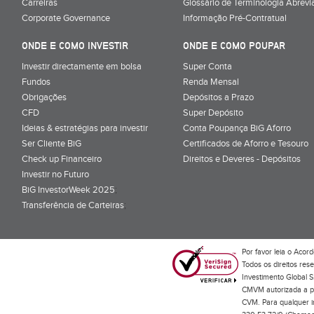
Carreiras
Glossário de Terminologia Abrevi
Corporate Governance
Informação Pré-Contratual
ONDE E COMO INVESTIR
ONDE E COMO POUPAR
Investir directamente em bolsa
Super Conta
Fundos
Renda Mensal
Obrigações
Depósitos a Prazo
CFD
Super Depósito
Ideias & estratégias para investir
Conta Poupança BiG Aforro
Ser Cliente BiG
Certificados de Aforro e Tesouro
Check up Financeiro
Direitos e Deveres - Depósitos
Investir no Futuro
BiG InvestorWeek 2025
;
Transferência de Carteiras
;
Por favor leia o
Acord
Todos os direitos res
Investimento Global S
CMVM autorizada a pr
CVM. Para qualquer in