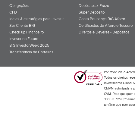
Obrigações
Depósitos a Prazo
CFD
Super Depósito
Ideias & estratégias para investir
Conta Poupança BiG Aforro
Ser Cliente BiG
Certificados de Aforro e Tesouro
Check up Financeiro
Direitos e Deveres - Depósitos
Investir no Futuro
BiG InvestorWeek 2025
;
Transferência de Carteiras
;
Por favor leia o
Acord
Todos os direitos res
Investimento Global S
CMVM autorizada a pr
CVM. Para qualquer in
330 53 72/9 (Chamada
tarifário que tiver a