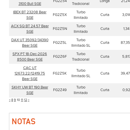
FG2Z54
Longa
21,2
3100 Bull SGE
Tradicional
IBEX BT 23208 Bear
Turbo
FG2Z5X
Curta
3,01
SGE
Ilimitado
ACX SQ BT 24.57 Bear
Turbo
FG2Z5N
Curta
1,34
SGE
Ilimitado
DAX UT 35092/34390
Turbo
FG2Z5L
Curta
87,3
Bear SGE
Ilimitado SL
SPX PT 18-Dec-2026
Turbo
FG2Z6F
Curta
5,81
8500 Bear SGE
Tradicional
CAC UT
Turbo
12673.22/12419.75
FG2Z5K
Curta
39,4
Ilimitado SL
Bear SGE
SKHY UW BT 190 Bear
Turbo
FG2Z49
Curta
0,9
SGE
Ilimitado
<
8
9
10
11
12
>
NOTAS