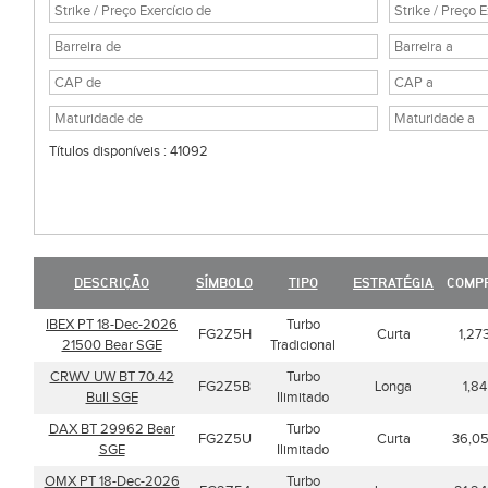
Títulos disponíveis : 41092
DESCRIÇÃO
SÍMBOLO
TIPO
ESTRATÉGIA
COMP
IBEX PT 18-Dec-2026
Turbo
FG2Z5H
Curta
1,27
21500 Bear SGE
Tradicional
CRWV UW BT 70.42
Turbo
FG2Z5B
Longa
1,84
Bull SGE
Ilimitado
DAX BT 29962 Bear
Turbo
FG2Z5U
Curta
36,0
SGE
Ilimitado
OMX PT 18-Dec-2026
Turbo