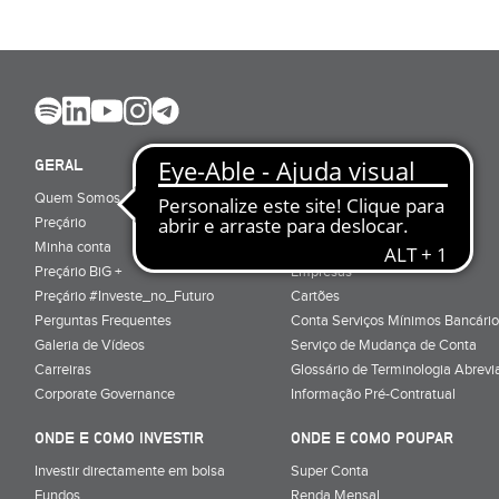
GERAL
ABRIR CONTA
Quem Somos
Porquê ser cliente
Preçário
Particulares
Minha conta
Júnior (sub-18)
Preçário BiG +
Empresas
Preçário #Investe_no_Futuro
Cartões
Perguntas Frequentes
Conta Serviços Mínimos Bancário
Galeria de Vídeos
Serviço de Mudança de Conta
Carreiras
Glossário de Terminologia Abrevi
Corporate Governance
Informação Pré-Contratual
ONDE E COMO INVESTIR
ONDE E COMO POUPAR
Investir directamente em bolsa
Super Conta
Fundos
Renda Mensal