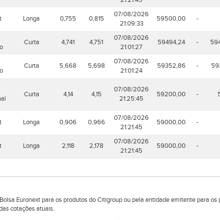
21:21:45
07/08/2026
t
Longa
0,755
0,815
59500,00
-
21:09:33
07/08/2026
Curta
4,741
4,751
59494,24
-
59
do
21:01:27
07/08/2026
Curta
5,668
5,698
59352,86
-
59
do
21:01:24
07/08/2026
Curta
4,14
4,15
59200,00
-
nal
21:25:45
07/08/2026
t
Longa
0,906
0,966
59000,00
-
21:21:45
07/08/2026
t
Longa
2,118
2,178
59000,00
-
21:21:45
lsa Euronext para os produtos do Citigroup ou pela entidade emitente para os 
das cotações atuais.