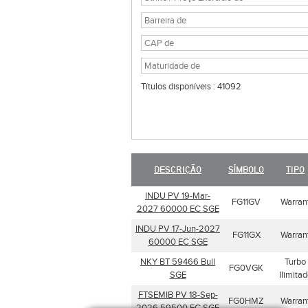
Títulos disponíveis : 41092
DESCRIÇÃO
SÍMBOLO
TIPO
INDU PV 19-Mar-
FG11GV
Warran
2027 60000 EC SGE
INDU PV 17-Jun-2027
FG11GX
Warran
60000 EC SGE
NKY BT 59466 Bull
Turbo
FG0VGK
SGE
Ilimita
FTSEMIB PV 18-Sep-
FG0HMZ
Warran