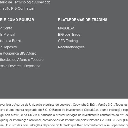
sário de Terminologia Abreviada
rmação Pré-Contratual
E E COMO POUPAR
PLATAFORMAS DE TRADING
r Conta
MyBOLSA
a Mensal
BiGlobalTrade
sitos a Prazo
CFD Trading
r Depósito
Recomendações
a Poupança BiG Aforro
ificados de Aforro e Tesouro
itos e Deveres - Depósitos
avor leia o
Acordo de Utilização
e
política de cookies
:: Copyright © BiG :: Versão 3.0 :: Todos os 
line é uma marca registada do BiG. O Banco de Investimento Global S.A. é uma instituição re
ugal sob o nº61, e na CMVM autorizada a prestar serviços de investimento constantes do nº 1 
qualquer informação adicional, contacte-nos via internet ou pelos telefones 21 330 53 72/9 (C
onal. O custo das comunicações depende do tarifário que tiver acordado com o seu operador d