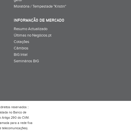
Moratória / Tempestade "Kristin"
INFORMAÇÃO DE MERCADO
Resumo Actualizado
Últimas no Negócios.pt
Cotações
Câmbios
BiG Intel
Seminários BiG
direitos reservados ::
gistada no Banco de
do Artigo 290 do CVM.
hamada para a rede fixa
e telecomunicações).