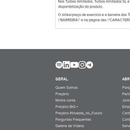
Nos Turbos ilimitados, Turbos ilimitados SL 
disponibilização do produto.
O strike/preço de exercício e a barreira dos
\"BARREIRA\" e na página das \"CARACTERÍS
GERAL
ABR
Quem Somos
Porq
Preçário
Part
Minha conta
Júnio
Preçário BiG +
Emp
Preçário #Investe_no_Futuro
Cart
Perguntas Frequentes
Cont
Galeria de Vídeos
Serv