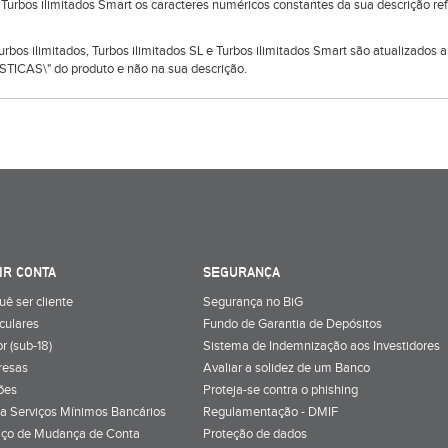
e Turbos ilimitados Smart os caracteres numéricos constantes da sua descrição r
 Turbos ilimitados, Turbos ilimitados SL e Turbos ilimitados Smart são atualizado
TICAS\" do produto e não na sua descrição.
IR CONTA
SEGURANÇA
uê ser cliente
Segurança no BiG
iculares
Fundo de Garantia de Depósitos
r (sub-18)
Sistema de Indemnização aos Investidores
resas
Avaliar a solidez de um Banco
ões
Proteja-se contra o phishing
a Serviços Mínimos Bancários
Regulamentação - DMIF
iço de Mudança de Conta
Proteção de dados