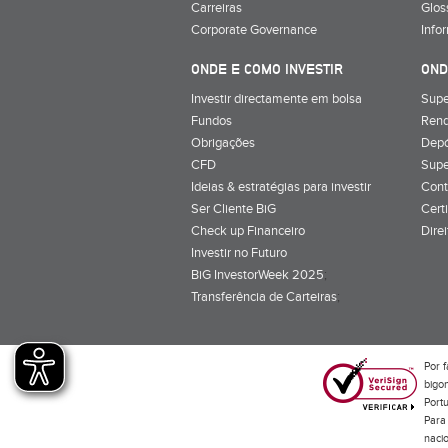
Carreiras
Glos
Corporate Governance
Info
ONDE E COMO INVESTIR
OND
Investir directamente em bolsa
Supe
Fundos
Rend
Obrigações
Depó
CFD
Supe
Ideias & estratégias para investir
Cont
Ser Cliente BiG
Cert
Check up Financeiro
Dire
Investir no Futuro
BiG InvestorWeek 2025
;
Transferência de Carteiras
;
Por f
bigon
Port
Para 
naci