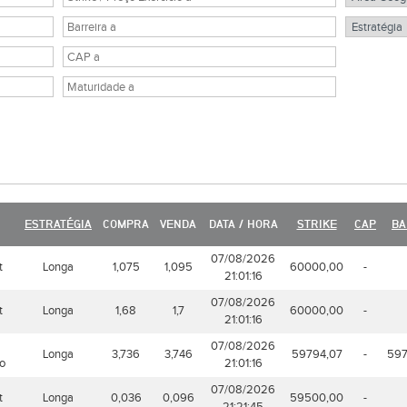
ESTRATÉGIA
COMPRA
VENDA
DATA / HORA
STRIKE
CAP
BA
07/08/2026
t
Longa
1,075
1,095
60000,00
-
21:01:16
07/08/2026
t
Longa
1,68
1,7
60000,00
-
21:01:16
07/08/2026
Longa
3,736
3,746
59794,07
-
597
do
21:01:16
07/08/2026
t
Longa
0,036
0,096
59500,00
-