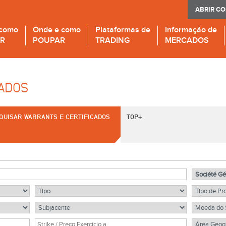
ABRIR C
 como
Onde e como
Plataformas de
Informação de
IR
POUPAR
TRADING
MERCADOS
CADOS
QUISAR WARRANTS E CERTIFICADOS
TOP+