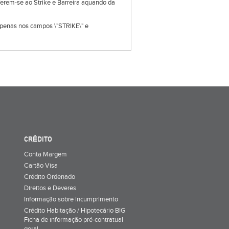
eferem-se ao Strike e Barreira aquando da
s apenas nos campos \"STRIKE\" e
CRÉDITO
Conta Margem
Cartão Visa
Crédito Ordenado
Direitos e Deveres
Informação sobre incumprimento
Crédito Habitação / Hipotecário BIG
Ficha de informação pré-contratual
geral