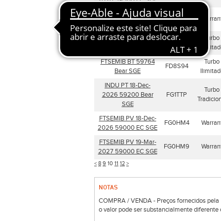
2026 59500 EC SGE
FTSEMIB PV 18-Dec-
FG2YY3
Warran
2026 59500 EC SGE
INDU BT 59594 Bear
Turbo
FD8R34
SGE
Ilimita
FTSEMIB BT 59764
Turbo
FD8S94
Bear SGE
Ilimita
INDU PT 18-Dec-
Turbo
2026 59200 Bear
FG1TTP
Tradicio
SGE
FTSEMIB PV 18-Dec-
FG0HM4
Warran
2026 59000 EC SGE
FTSEMIB PV 19-Mar-
FG0HM9
Warran
2027 59000 EC SGE
<
8
9
10
11
12
>
NOTAS
COMPRA / VENDA - Preços fornecidos pela Bo
o valor pode ser substancialmente diferente 