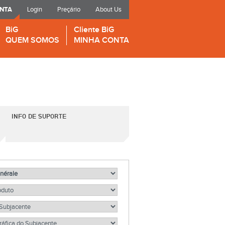
ONTA
Login
Preçário
About Us
BiG
Cliente BiG
QUEM SOMOS
MINHA CONTA
INFO DE SUPORTE