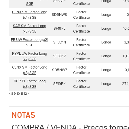
SF3D1P
Longa
0,3
SGE
Certificate
CLNX SM Factor Long
Factor
SD5NW8
Longa
0
(x4) SGE
Certificate
SAB SM Factor Long
Factor
SF19PL
Longa
16,
(x5) SGE
Certificate
FB UW Factor Long (x2)
Factor
SF3D1N
Longa
3,3
SGE
Certificate
PYPL UW Factor Long
Factor
SF3D1V
Longa
0,0
(x2) SGE
Certificate
CLNX SM Factor Long
Factor
SD5NW7
Longa
0,
(x3) SGE
Certificate
BCP PL Factor Long
Factor
SF19PK
Longa
274
(x3) SGE
Certificate
<
8
9
10
11
12
>
NOTAS
COMPRA / VENDA - Preços forneci