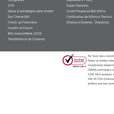
CFD
Super Depósito
Ideias & estratégias para investir
Conta Poupança BiG Aforro
Ser Cliente BiG
Certificados de Aforro e Tesouro
Check up Financeiro
Direitos e Deveres - Depósitos
Investir no Futuro
BiG InvestorWeek 2025
;
Transferência de Carteiras
;
Por favor leia o
Acord
Todos os direitos res
Investimento Global S
CMVM autorizada a pr
CVM. Para qualquer in
330 53 72/9 (Chamada
tarifário que tiver a