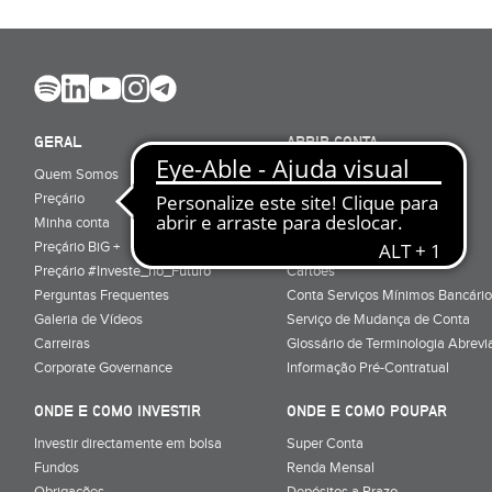
GERAL
ABRIR CONTA
Quem Somos
Porquê ser cliente
Preçário
Particulares
Minha conta
Júnior (sub-18)
Preçário BiG +
Empresas
Preçário #Investe_no_Futuro
Cartões
Perguntas Frequentes
Conta Serviços Mínimos Bancário
Galeria de Vídeos
Serviço de Mudança de Conta
Carreiras
Glossário de Terminologia Abrevi
Corporate Governance
Informação Pré-Contratual
ONDE E COMO INVESTIR
ONDE E COMO POUPAR
Investir directamente em bolsa
Super Conta
Fundos
Renda Mensal
Obrigações
Depósitos a Prazo