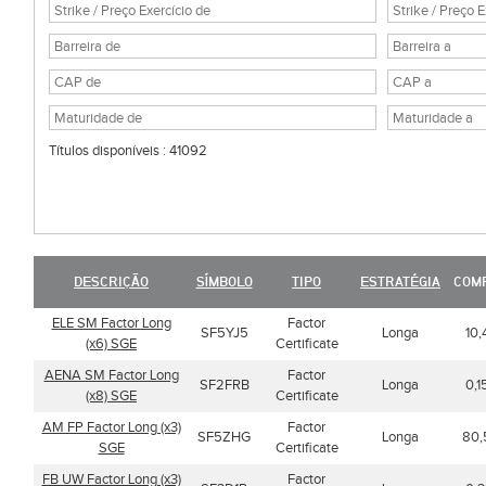
Títulos disponíveis : 41092
DESCRIÇÃO
SÍMBOLO
TIPO
ESTRATÉGIA
COM
ELE SM Factor Long
Factor
SF5YJ5
Longa
10,
(x6) SGE
Certificate
AENA SM Factor Long
Factor
SF2FRB
Longa
0,1
(x8) SGE
Certificate
AM FP Factor Long (x3)
Factor
SF5ZHG
Longa
80,
SGE
Certificate
FB UW Factor Long (x3)
Factor