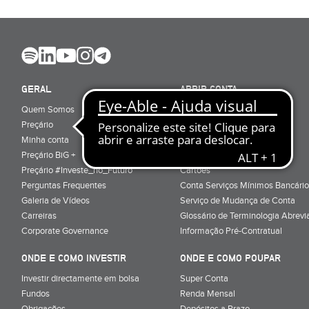
GERAL
ABRIR CONTA
Quem Somos
Porquê ser cliente
Preçário
Particulares
Minha conta
Júnior (sub-18)
Preçário BiG +
Empresas
Preçário #Investe_no_Futuro
Cartões
Perguntas Frequentes
Conta Serviços Mínimos Bancário
Galeria de Vídeos
Serviço de Mudança de Conta
Carreiras
Glossário de Terminologia Abrevi
Corporate Governance
Informação Pré-Contratual
ONDE E COMO INVESTIR
ONDE E COMO POUPAR
Investir directamente em bolsa
Super Conta
Fundos
Renda Mensal
Obrigações
Depósitos a Prazo