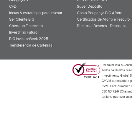
CFD
Super Depósito
Ideias & estratégias para investir
Conta Poupança BiG Aforro
Ser Cliente BiG
Certificados de Aforro e Tesouro
Check up Financeiro
Direitos e Deveres - Depósitos
Investir no Futuro
BiG InvestorWeek 2025
;
Transferência de Carteiras
;
Por favor leia o
Acord
Todos os direitos res
Investimento Global S
CMVM autorizada a pr
CVM. Para qualquer in
330 53 72/9 (Chamada
tarifário que tiver a