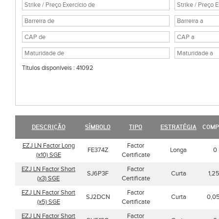
Títulos disponíveis : 41092
DESCRIÇÃO
SÍMBOLO
TIPO
ESTRATÉGIA
COMP
EZJ LN Factor Long
Factor
FE374Z
Longa
0
(x10) SGE
Certificate
EZJ LN Factor Short
Factor
SJ6P3F
Curta
1,25
(x3) SGE
Certificate
EZJ LN Factor Short
Factor
SJ2DCN
Curta
0,0
(x5) SGE
Certificate
EZJ LN Factor Short
Factor