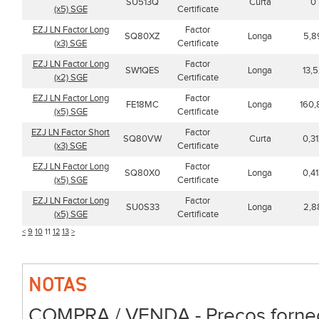
SU513Q
Curta
0
(x5) SGE
Certificate
EZJ LN Factor Long
Factor
SQ80XZ
Longa
5,8
(x3) SGE
Certificate
EZJ LN Factor Long
Factor
SW1QES
Longa
13,
(x2) SGE
Certificate
EZJ LN Factor Long
Factor
FE18MC
Longa
160,
(x5) SGE
Certificate
EZJ LN Factor Short
Factor
SQ80VW
Curta
0,3
(x3) SGE
Certificate
EZJ LN Factor Long
Factor
SQ80X0
Longa
0,4
(x5) SGE
Certificate
EZJ LN Factor Long
Factor
SU0S33
Longa
2,8
(x5) SGE
Certificate
<
9
10
11
12
13
>
NOTAS
COMPRA / VENDA - Preços forneci