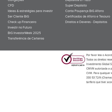
CFD
Super Depósito
Ideias & estratégias para investir
Conta Poupança BiG Aforro
Ser Cliente BiG
Certificados de Aforro e Tesouro
Check up Financeiro
Direitos e Deveres - Depósitos
Investir no Futuro
BiG InvestorWeek 2025
;
Transferência de Carteiras
;
Por favor leia o
Acord
Todos os direitos res
Investimento Global S
CMVM autorizada a pr
CVM. Para qualquer in
330 53 72/9 (Chamada
tarifário que tiver a