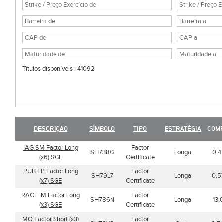
Títulos disponíveis : 41092
DESCRIÇÃO
SÍMBOLO
TIPO
ESTRATÉGIA
COM
IAG SM Factor Long
Factor
SH738G
Longa
0,4
(x6) SGE
Certificate
PUB FP Factor Long
Factor
SH79L7
Longa
0,5
(x7) SGE
Certificate
RACE IM Factor Long
Factor
SH786N
Longa
13,
(x3) SGE
Certificate
MO Factor Short (x3)
Factor