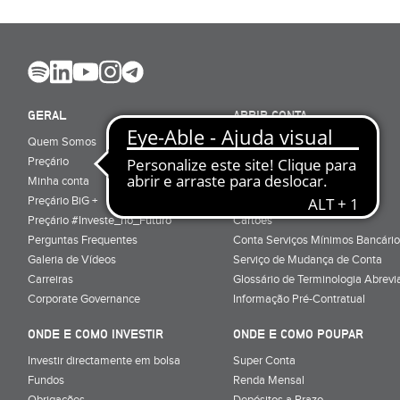
GERAL
ABRIR CONTA
Quem Somos
Porquê ser cliente
Preçário
Particulares
Minha conta
Júnior (sub-18)
Preçário BiG +
Empresas
Preçário #Investe_no_Futuro
Cartões
Perguntas Frequentes
Conta Serviços Mínimos Bancário
Galeria de Vídeos
Serviço de Mudança de Conta
Carreiras
Glossário de Terminologia Abrevi
Corporate Governance
Informação Pré-Contratual
ONDE E COMO INVESTIR
ONDE E COMO POUPAR
Investir directamente em bolsa
Super Conta
Fundos
Renda Mensal
Obrigações
Depósitos a Prazo