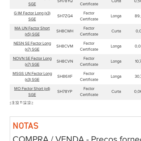
SH78YQ
Curta
0,5
SGE
Certificate
G IM Factor Long (x3)
Factor
SH7ZQ4
Longa
89,
SGE
Certificate
MA UN Factor Short
Factor
SH8CWH
Curta
0,
(x5) SGE
Certificate
NESN SE Factor Long
Factor
SH8CVM
Longa
0,0
(x7) SGE
Certificate
NOVN SE Factor Long
Factor
SH8CVN
Longa
10,
(x7) SGE
Certificate
MSGS UN Factor Long
Factor
SH86XF
Longa
30,
(x3) SGE
Certificate
MO Factor Short (x4)
Factor
SH78YP
Curta
0,0
SGE
Certificate
<
9
10
11
12
13
>
NOTAS
COMPRA / VENDA - Preços forneci