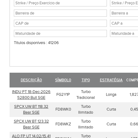
Títulos disponíveis : 41206
DESCRIÇÃO
SÍMBOLO
TIPO
ESTRATÉGIA
COMP
INDU PT 18-Dec-2026
Turbo
FG2Y1P
Longa
1,82
52800 Bull SGE
Tradicional
SPCX UW BT 118.32
Turbo
FD8WK0
Curta
0,4
Bear SGE
Ilimitado
SPCX UW BT 123.32
Turbo
FD8WKZ
Curta
0,6
Bear SGE
Ilimitado
ALO FP UT 14.02/15.41
Turbo