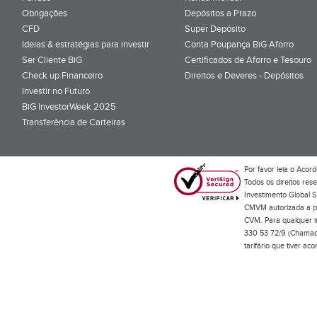
Obrigações
Depósitos a Prazo
CFD
Super Depósito
Ideias & estratégias para investir
Conta Poupança BiG Aforro
Ser Cliente BiG
Certificados de Aforro e Tesouro
Check up Financeiro
Direitos e Deveres - Depósitos
Investir no Futuro
BiG InvestorWeek 2025
;
Transferência de Carteiras
;
Por favor leia o
Acord
Todos os direitos res
Investimento Global S
CMVM autorizada a pr
CVM. Para qualquer in
330 53 72/9 (Chamada
tarifário que tiver a