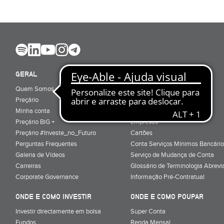
GERAL
ABRIR CONTA
Quem Somos
Porquê ser cliente
Preçário
Particulares
Minha conta
Júnior (sub-18)
Preçário BiG +
Empresas
Preçário #Investe_no_Futuro
Cartões
Perguntas Frequentes
Conta Serviços Mínimos Bancário
Galeria de Vídeos
Serviço de Mudança de Conta
Carreiras
Glossário de Terminologia Abrevi
Corporate Governance
Informação Pré-Contratual
ONDE E COMO INVESTIR
ONDE E COMO POUPAR
Investir directamente em bolsa
Super Conta
Fundos
Renda Mensal