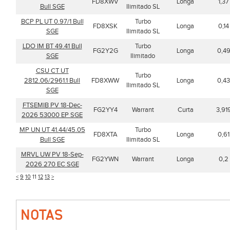
FD8XWV
Longa
1,37
Bull SGE
Ilimitado SL
BCP PL UT 0.97/1 Bull
Turbo
FD8XSK
Longa
0,14
SGE
Ilimitado SL
LDO IM BT 49.41 Bull
Turbo
FG2Y2G
Longa
0,4
SGE
Ilimitado
CSU CT UT
Turbo
2812.06/2961.1 Bull
FD8XWW
Longa
0,43
Ilimitado SL
SGE
FTSEMIB PV 18-Dec-
FG2YY4
Warrant
Curta
3,91
2026 53000 EP SGE
MP UN UT 41.44/45.05
Turbo
FD8XTA
Longa
0,61
Bull SGE
Ilimitado SL
MRVL UW PV 18-Sep-
FG2YWN
Warrant
Longa
0,2
2026 270 EC SGE
<
9
10
11
12
13
>
NOTAS