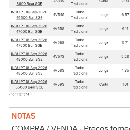
4S33S
Curta
7,03
8600 Bear SGE
Tradicional
INDU PT 18-Sep-2026
Turbo
4V54S
Longa
6,57
46500 Bull SGE
Tradicional
INDU PT 18-Sep-2026
Turbo
4V55S
Longa
6,14
47000 Bull SGE
Tradicional
INDU PT 18-Sep-2026
Turbo
4V56S
Longa
5,71
47500 Bull SGE
Tradicional
INDU PT 18-Sep-2026
Turbo
4V57S
Longa
5,28
48000 Bull SGE
Tradicional
INDU PT 18-Sep-2026
Turbo
4V58S
Longa
4,85
48500 Bull SGE
Tradicional
INDU PT 18-Sep-2026
Turbo
4V59S
Curta
1,01
55000 Bear SGE
Tradicional
<
10
11
12
13
14
>
NOTAS
COMPRA / VENDA - Preços forneci