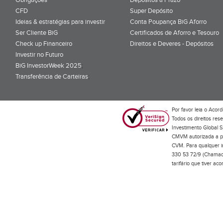
CFD
Super Depósito
Ideias & estratégias para investir
Conta Poupança BiG Aforro
Ser Cliente BiG
Certificados de Aforro e Tesouro
Check up Financeiro
Direitos e Deveres - Depósitos
Investir no Futuro
BiG InvestorWeek 2025
;
Transferência de Carteiras
;
Por favor leia o
Acord
Todos os direitos res
Investimento Global S
CMVM autorizada a pr
CVM. Para qualquer in
330 53 72/9 (Chamada
tarifário que tiver a