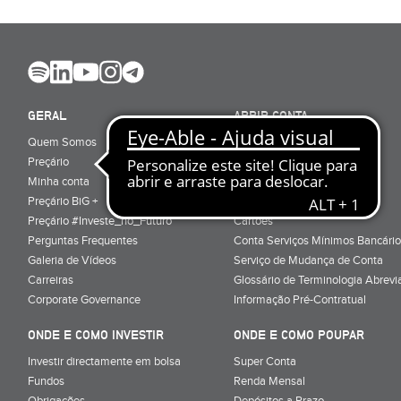
GERAL
ABRIR CONTA
Quem Somos
Porquê ser cliente
Preçário
Particulares
Minha conta
Júnior (sub-18)
Preçário BiG +
Empresas
Preçário #Investe_no_Futuro
Cartões
Perguntas Frequentes
Conta Serviços Mínimos Bancário
Galeria de Vídeos
Serviço de Mudança de Conta
Carreiras
Glossário de Terminologia Abrevi
Corporate Governance
Informação Pré-Contratual
ONDE E COMO INVESTIR
ONDE E COMO POUPAR
Investir directamente em bolsa
Super Conta
Fundos
Renda Mensal
Obrigações
Depósitos a Prazo