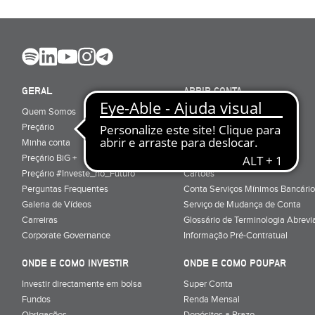
GERAL
ABRIR CONTA
Quem Somos
Porquê ser cliente
Preçário
Particulares
Minha conta
Júnior (sub-18)
Preçário BiG +
Empresas
Preçário #Investe_no_Futuro
Cartões
Perguntas Frequentes
Conta Serviços Mínimos Bancário
Galeria de Vídeos
Serviço de Mudança de Conta
Carreiras
Glossário de Terminologia Abrevi
Corporate Governance
Informação Pré-Contratual
ONDE E COMO INVESTIR
ONDE E COMO POUPAR
Investir directamente em bolsa
Super Conta
Fundos
Renda Mensal
Obrigações
Depósitos a Prazo