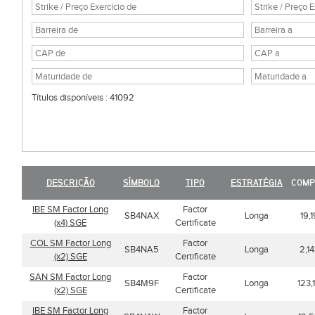
Títulos disponíveis : 41092
DESCRIÇÃO
SÍMBOLO
TIPO
ESTRATÉGIA
COMP
IBE SM Factor Long
Factor
SB4NAX
Longa
19,1
(x4) SGE
Certificate
COL SM Factor Long
Factor
SB4NA5
Longa
2,14
(x2) SGE
Certificate
SAN SM Factor Long
Factor
SB4M9F
Longa
123,
(x2) SGE
Certificate
IBE SM Factor Long
Factor