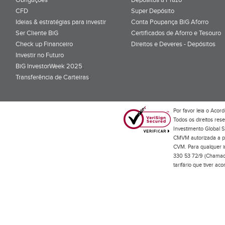
CFD
Super Depósito
Ideias & estratégias para investir
Conta Poupança BiG Aforro
Ser Cliente BiG
Certificados de Aforro e Tesouro
Check up Financeiro
Direitos e Deveres - Depósitos
Investir no Futuro
BiG InvestorWeek 2025
;
Transferência de Carteiras
;
Por favor leia o
Acord
Todos os direitos res
Investimento Global S
CMVM autorizada a pr
CVM. Para qualquer in
330 53 72/9 (Chamada
tarifário que tiver a