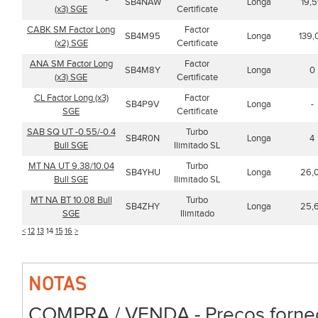
SB4NAW
Longa
19,
(x3) SGE
Certificate
CABK SM Factor Long
Factor
SB4M95
Longa
139,
(x2) SGE
Certificate
ANA SM Factor Long
Factor
SB4M8Y
Longa
0
(x3) SGE
Certificate
CL Factor Long (x3)
Factor
SB4P9V
Longa
-
SGE
Certificate
SAB SQ UT -0.55/-0.4
Turbo
SB4R0N
Longa
4
Bull SGE
Ilimitado SL
MT NA UT 9.38/10.04
Turbo
SB4YHU
Longa
26,
Bull SGE
Ilimitado SL
MT NA BT 10.08 Bull
Turbo
SB4ZHY
Longa
25,
SGE
Ilimitado
<
12
13
14
15
16
>
NOTAS
COMPRA / VENDA - Preços forneci